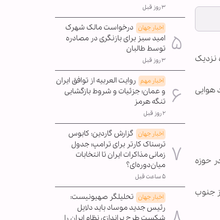
۳ روز قبل
درخواست مالک شهرک
اخبار جهان
امید سبز برای بازنگری در مصادره
توسط طالبان
 نزدیک
۳ روز قبل
روایت العربیه از توافق ایران
اخبار مهم
 هوایی
و عمان؛ جزئیات و شروط بازگشایی
تنگه هرمز
۲ روز قبل
گزارش گاردین: کابوس
اخبار جهان
ترسناک کارتر برای ترامپ؛ جدول
زمانی مذاکرات ایران تا انتخابات
ر حوزه
میان‌دوره‌ای؟
۵ ساعت قبل
ر فراز جنوب
تحلیلگر صهیونیست:
اخبار جهان
رئیس جدید موساد باید دلایل
شکست طرح براندازی نظام ایران را