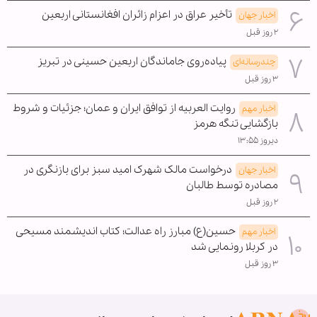
تأخیر عراق در اعزام زائران افغانستانی اربعین
اخبار جهان
۲ روز قبل
پیاده‌روی جاماندگان اربعین حسینی در تبریز
چندرسانه‌ای
۳ روز قبل
روایت العربیه از توافق ایران و عمان؛ جزئیات و شروط
اخبار مهم
بازگشایی تنگه هرمز
دیروز ۱۳:۵۵
درخواست مالک شهرک امید سبز برای بازنگری در
اخبار جهان
مصادره توسط طالبان
۲ روز قبل
حسین(ع) مبارز راه عدالت؛ کتاب اندیشمند مسیحی
اخبار مهم
در کربلا رونمایی شد
۳ روز قبل