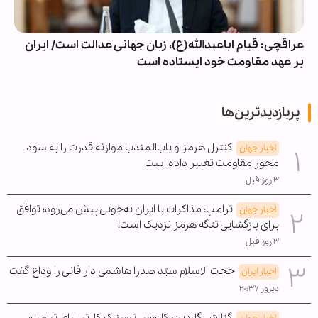
عراقچی: قیام اباعبدالله(ع)، زبان جهانی عدالت است/ ایران
بر عهد مقاومت خود ایستاده است
پربازدیدترین‌ها
کنترل هرمز و باب‌المندب موازنه قدرت را به سود
اخبار جهان
محور مقاومت تغییر داده است
۳ روز قبل
ترامپ: مذاکرات با ایران به‌خوبی پیش می‌رود؛ توافق
اخبار جهان
برای بازگشایی تنگه هرمز نزدیک است!
۳ روز قبل
حجت الاسلام سیّد صدرا هاشمی دار فانی را وداع گفت
اخبار ایران
دیروز ۲۰:۳۷
گزارش گاردین: کابوس ترسناک کارتر برای ترامپ؛