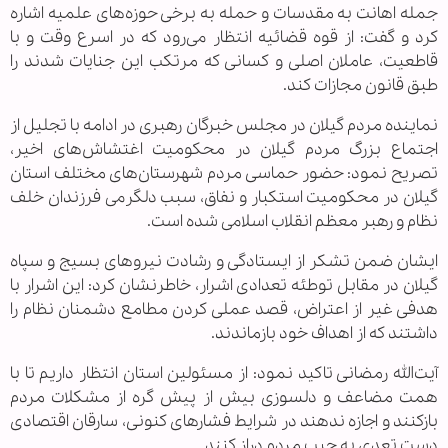
جمله اهانت به مقدسات و حمله به برخی حوزه‌های علمیه اشاره
کرد و گفت: از قوه قضائیه انتظار می‌رود که در اسرع وقت و با
قاطعیت، عاملان اصلی و کسانی که مرتکب این جنایات شدند را
طبق قانون مجازات کند.
نماینده مردم گیلان در مجلس خبرگان رهبری در ادامه با تجلیل از
اجتماع بزرگ مردم گیلان در محکومیت اغتشاش‌های اخیر،
تصریح نمود: حضور حماسی مردم شهرستان‌های مختلف استان
گیلان در محکومیت استکبار و نفاق، سبب دلگرمی فرزندان خلف
نظام و رهبر معظم انقلاب اسلامی شده است.
ایشان ضمن تشکر از ایستادگی و رشادت نیروهای بسیج و سپاه
گیلان در مقابل توطئه تعدادی اشرار، خاطرنشان کرد: این اشرار با
هدفی غیر از اعتراض، قصد عملی کردن مطامع دشمنان نظام را
داشتند که از اهداف خود بازماندند.
آیت‌الله رمضانی تاکید نمود: از مسئولین استان انتظار داریم تا با
همت مضاعف و دلسوزی بیش از پیش گره از مشکلات مردم
بازکنند و اجازه ندهند در شرایط فشارهای کنونی، سارقان اقتصادی
دست تعدی به جیب مردم دراز کنند.