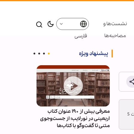
نشست‌ها و
مصاحبه‌ها
فارسی
پیشنهاد ویژه
ئران
معرفی بیش از ۱۹۰ عنوان کتاب
پاسخ قالیباف به
کوتاه، از مهمترین اخبار مرتبط با شیعیان جهان مطلع گردند. در زیر، پادکست اخبار امروز یکشنبه 11 اسفند 1398 را به مدت 5
سط
اربعینی در نورلایب؛ از جست‌وجوی
دیپلماسی نما
متنی تا گفت‌وگو با کتاب‌ها
است