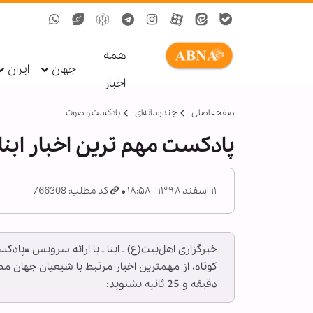
همه
جهان
ایران
اخبار
صفحه اصلی
چندرسانه‌ای
پادکست و صوت
پادکست مهم ترین اخبار ابنا فارسی ــ 1
۱۱ اسفند ۱۳۹۸ - ۱۸:۵۸
کد مطلب: 766308
خبرگزاری اهل‌بیت(ع) ـ ابنا ـ با ارائه سرویس «پاد
دقیقه و 25 ثانیه بشنوید: