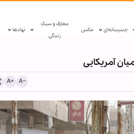
معارف و سبک
چندرسانه‌ای
عکس
نهادها
زندگی
يان آمریکایی
پادکست ابنا - روایت یک دهه 
شکسته