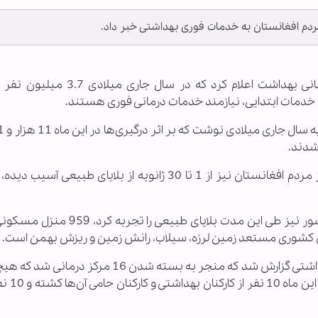
به گزارش خبرگزاری اهل‌بیت(ع) ـ ابنا ـ سازمان جهانی بهداشت اعلام کرد که در
 خدمات ابتدایی، نیازمند خدمات درمانی فوری هستند.
یازده استان افغانستان از مجموع 34 استان این کشور نیز طی این مدت بلایای طب
در ژانویه سال 2020 همچنین 7 حمله به مراکز بهداشتی گزارش شد که منجر به بسته شدن 16 مر
آن‌ها هنوز بازگشایی نشده ا