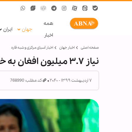
همه
جهان
ایران
اخبار
صفحه اصلی
اخبار جهان
اخبار آسیای مرکزی و شبه قاره
نیاز ۳.۷ میلیون افغان به خدمات فوری بهداشتی
۷ اردیبهشت ۱۳۹۹ - ۲۰:۴۰
کد مطلب: 768990
ل توهین به زائران
معرفی بیش از ۱۹۰ عنوان کتاب
پ
ضای مجازی توسط
اربعینی در نورلایب؛ از جست‌وجوی
د
متنی تا گفت‌وگو با کتاب‌ها
ا