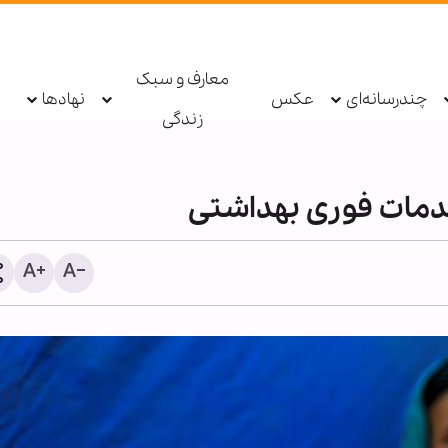
معارف و سبک
چندرسانه‌ای
عکس
نهادها
زندگی
اسخ قالیباف به ترامپ: این
عربستان آمار تلفات و خسا
یپلماسی نمایشی، شکست خورده
حملات یمن را محرمانه و غی
ست
انتشار اعلام کرد