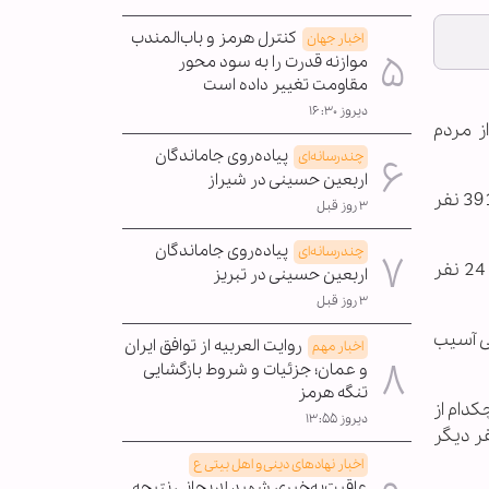
کنترل هرمز و باب‌المندب
اخبار جهان
موازنه قدرت را به سود محور
مقاومت تغییر داده است
دیروز ۱۶:۳۰
 سال جاری میلادی 3.7 میلیون نفر از مردم
پیاده‌روی جاماندگان
چندرسانه‌ای
اربعین حسینی در شیراز
این سازمان در گزارشی از وضعیت افغانستان در ژانویه سال جاری میلادی نوشت که بر اثر درگیری‌ها در این ماه 11 هزار و 391 نفر
۳ روز قبل
پیاده‌روی جاماندگان
چندرسانه‌ای
این گزارش می‌افزاید که حدود 21 هزار و 965 نفر از مردم افغانستان نیز از 1 تا 30 ژانویه از بلایای طبیعی آسیب دیده، 24 نفر
اربعین حسینی در تبریز
۳ روز قبل
یعی را تجربه کرد، 959 منزل مسکونی آسیب
روایت العربیه از توافق ایران
اخبار مهم
و عمان؛ جزئیات و شروط بازگشایی
تنگه هرمز
کز درمانی شد که هیچکدام از
دیروز ۱۳:۵۵
ست. در مجموع نیز در این ماه 10 نفر از کارکنان بهداشتی و کارکنان حامی آن‌ها کشته و 10 نفر دیگر
اخبار نهادهای دینی و اهل بیتی ع
عاقبت‌به‌خیری شهید لاریجانی نتیجه