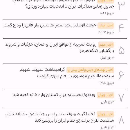
گزارش گاردین: کابوس ترسناک کارتر برای ترامپ؛
اخبار جهان
جدول زمانی مذاکرات ایران تا انتخابات میان‌دوره‌ای؟
دیروز ۱۰:۴۱
حجت الاسلام سیّد صدرا هاشمی دار فانی را وداع گفت
اخبار ایران
دیروز ۲۰:۳۷
روایت العربیه از توافق ایران و عمان؛ جزئیات و شروط
اخبار مهم
بازگشایی تنگه هرمز
۳ روز قبل
گرامیداشت سپهبد شهید
اخبار نهادهای دینی و اهل بیتی ع
سیدعبدالرحیم موسوی در حرم بانوی کرامت
دیروز ۱۳:۱۱
ویدیو/ نخست‌وزیر پاکستان وارد خانه کعبه شد
اخبار جهان
۲ روز قبل
تحلیلگر صهیونیست: رئیس جدید موساد باید دلایل
اخبار جهان
شکست طرح براندازی نظام ایران را بررسی کند
۲ روز قبل