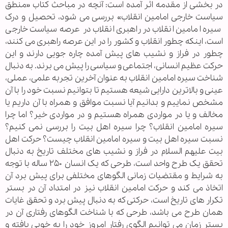
در بخشی از مقدمه اثر آمده است: آنچه در مباحث کتاب «منطق
سیاست خارجی امامین انقلاب» بررسی می شود، تحصیل و درک
سیره امامین انقلاب در راهبری انقلاب در عرصه سیاست خارجی
است، اینکه چطور انقلاب و کشور را در این عرصه راهبری می کنند،
چطور در فراز و نشیب های پیش آمده چاره جویی دارند و این
حرکت عظیم انسانی، اجتماعی و سیاسی را پیش می برند. به دنبال
شناخت سیره امامین انقلاب به عنوان آخرین تجربه علمی، عملی،
عینی و بالاترین دارایی شیعه هستیم تا بتوانیم نسبت خود را با آن
مشخص نماییم و بدانیم آیا نسبت موافق و همراه با آن داریم یا
مخالف و یا در مواردی همراه هستیم و در مواردی خیر؟ اما چرا
سیره امامین انقلاب؟ چرا سیره اهل بیت را بررسی نمی کنیم؟
نسبت سیره اهل بیت و سیره امامین انقلاب چیست؟ حرکت اهل
بیت علیهم السلام در فراز و نشیب های مختلف تاریخ به دنبال
تحقق یک طرح واحد است، طرحی که یک انسان ۲۵۰ ساله با توجه
به شرایط و مقتضیات زمانی الگوهای مختلفی برای پیش برد آن
اتخاذ می کند و حرکت امامین انقلاب نیز در امتداد آن در بستر
تکرار های تاریخ است، حرکتی که به دنبال پیش برد و تحقق غایات
همان طرح می باشد، طرحی که با شناخت الگوهای رفتاری آن در
بستر زمان می توانیم الگوی رفتار امروز خود را به خوبی یافته و