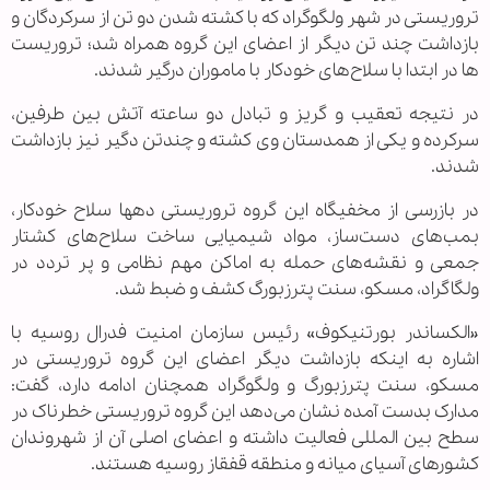
تروریستی در شهر ولگوگراد که با کشته شدن دو تن از سرکردگان و
بازداشت چند تن ديگر از اعضای این گروه همراه شد؛ تروريست
ها در ابتدا با سلاح‌های خودکار با ماموران درگیر شدند.
در نتیجه تعقیب و گریز و تبادل دو ساعته آتش بین طرفین،
سرکرده و یکی از همدستان وی کشته و چندتن دگير نیز بازداشت
شدند.
در بازرسی از مخفیگاه این گروه تروریستی دهها سلاح خودکار،
بمب‌های دست‌ساز، مواد شیمیایی ساخت سلاح‌های کشتار
جمعی و نقشه‌های حمله به اماکن مهم نظامی و پر تردد در
ولگاگراد، مسکو، سنت پترزبورگ کشف و ضبط شد.
«الکساندر بورتنیکوف» رئیس سازمان امنیت فدرال روسیه با
اشاره به اینکه بازداشت دیگر اعضای این گروه تروریستی در
مسکو، سنت پترزبورگ و ولگوگراد همچنان ادامه دارد، گفت:
مدارک بدست آمده نشان می‌دهد این گروه تروریستی خطرناک در
سطح بین المللی فعالیت داشته و اعضای اصلی آن از شهروندان
کشورهای آسیای میانه و منطقه قفقاز روسیه هستند.