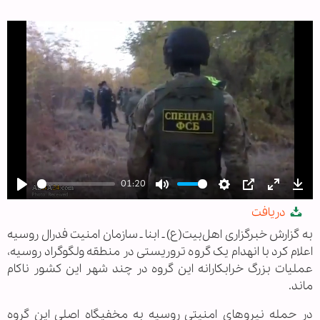
01:20
Play
Mute
Settings
PIP
Enter
Dow
دریافت
fullscree
به گزارش خبرگزاری اهل‌بیت(ع) ـ ابنا ـ سازمان امنیت فدرال روسیه
اعلام کرد با انهدام یک گروه تروریستی در منطقه ولگوگراد روسیه،
عملیات بزرگ خرابکارانه این گروه در چند شهر این کشور ناکام
ماند.
در حمله نیروهای امنیتی روسیه به مخفیگاه اصلی این گروه