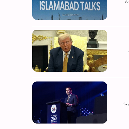
رو
«از