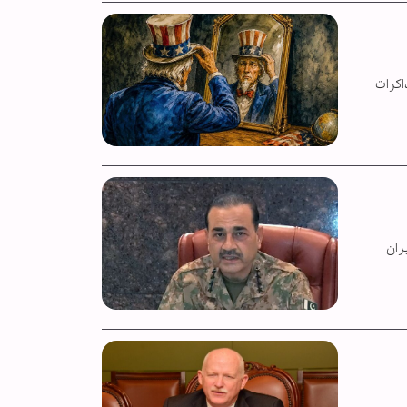
اکرات
ران