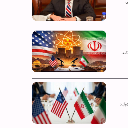
ی
کند،
آباد