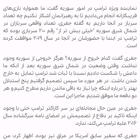
نماینده ویژه ترامپ در امور سوریه گفت: ما همواره بازی‌های
فریبکارانه انجام می‌دادیم تا به رهبرانمان آشکار نکنیم چه تعداد
سرباز در آنجا داریم. به گفته جفری، تعداد واقعی سربازان در
شمال شرق سوریه "خیلی بیش تر از" رقم ۲۰۰ سربازی بوده که
ترامپ در ابتدا با حضورشان در آنجا در سال ۲۰۱۹ موافقت کرده
است.
جفری گفت: کدام خروج از سوریه؟ هرگز خروجی از سوریه وجود
نداشت. وقتی وضعیت در شمال شرق سوریه بعد از آنکه ما
داعش را شکست دادیم نسبتا با ثبات شد ترامپ تمایل به خارج
شدن داشت. در هر مورد ما سپس تصمیم گرفتیم پنج استدلال
بهتر را درباره اینکه چرا نیاز به باقی ماندن داریم مطرح کنیم و هر
دو دفعه ما موفق شدیم. ماجرا این است.
جفری در عین حال مجادله‌ای بر سر کاراکتر ترامپ حتی با وجود
اینکه تاکید بر دفاع از تصمیمش در امضای نامه سرگشاده سال
۲۰۱۶ علیه ترامپ می‌کند، ندارد.
جفری که سفیر سابق آمریکا در عراق نیز بوده، اظهار کرد: من