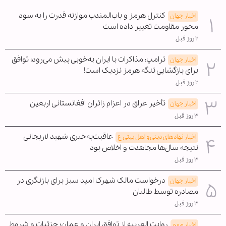
کنترل هرمز و باب‌المندب موازنه قدرت را به سود
اخبار جهان
محور مقاومت تغییر داده است
۲ روز قبل
ترامپ: مذاکرات با ایران به‌خوبی پیش می‌رود؛ توافق
اخبار جهان
برای بازگشایی تنگه هرمز نزدیک است!
۲ روز قبل
تأخیر عراق در اعزام زائران افغانستانی اربعین
اخبار جهان
۳ روز قبل
عاقبت‌به‌خیری شهید لاریجانی
اخبار نهادهای دینی و اهل بیتی ع
نتیجه سال‌ها مجاهدت و اخلاص بود
۳ روز قبل
درخواست مالک شهرک امید سبز برای بازنگری در
اخبار جهان
مصادره توسط طالبان
۳ روز قبل
روایت العربیه از توافق ایران و عمان؛ جزئیات و شروط
اخبار مهم