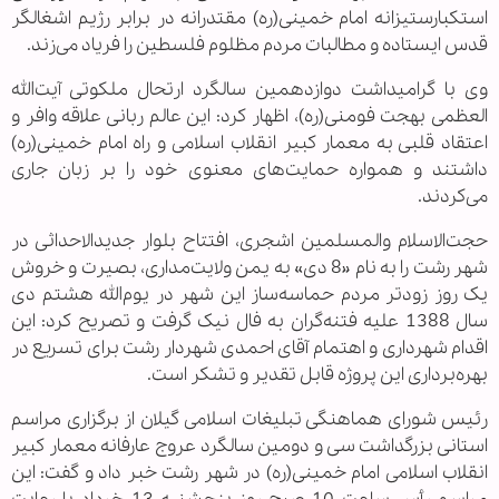
استکبارستیزانه امام خمینی(ره) مقتدرانه در برابر رژیم اشغالگر
قدس ایستاده و مطالبات مردم مظلوم فلسطین را فریاد می‌زند.
وی با گرامیداشت دوازدهمین سالگرد ارتحال ملکوتی آیت‌الله
العظمی بهجت فومنی(ره)، اظهار کرد: این عالم ربانی علاقه وافر و
اعتقاد قلبی به معمار کبیر انقلاب اسلامی و راه امام خمینی(ره)
داشتند و همواره حمایت‌های معنوی خود را بر زبان جاری
می‌کردند.
حجت‌الاسلام والمسلمین اشجری، افتتاح بلوار جدیدالاحداثی در
شهر رشت را به نام «8 دی» به یمن ولایت‌مداری، بصیرت و خروش
یک روز زودتر مردم حماسه‌ساز این شهر در یوم‌الله هشتم دی
سال 1388 علیه فتنه‌گران به فال نیک گرفت و تصریح کرد: این
اقدام شهرداری و اهتمام آقای احمدی شهردار رشت برای تسریع در
بهره‌برداری این پروژه قابل تقدیر و تشکر است.
رئیس شورای هماهنگی تبلیغات اسلامی گیلان از برگزاری مراسم
استانی بزرگداشت سی و دومین سالگرد عروج عارفانه معمار کبیر
انقلاب اسلامی امام خمینی(ره) در شهر رشت خبر داد و گفت: این