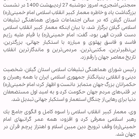
«مجتبی اشجری»، امروز دوشنبه 27 اردیبهشت 1400 در نشست
بزرگداشت یاد و خاطره معمار کبیر انقلاب اسلامی امام خمینی(ره)
استان گیلان که در سالن اجتماعات شورای هماهنگی تبلیغات
اسلامی گیلان برگزار شد، با بیان اینکه معمار کبیر انقلاب اسلامی
دست قدرت الهی بود، گفت: امام خمینی(ره) با قیام علیه رژیم
فاسد و فاسق پهلوی و مبارزه با استکبار جهانی، بزرگترین،
بی‌نظیر‌ترین، مکتبی‌ترین، مردمی‌ترین و ماندگارترین انقلاب
تاریخ معاصر جهان را رقم زد.
رئیس شورای هماهنگی تبلیغات اسلامی استان گیلان، شخصیت
دینی و انقلابی بنیانگذار جمهوری اسلامی ایران با همه رهبران و
حکمرانان بزرگ جهان متمایز دانست و اظهار کرد: امام خمینی(ره)
بر قلب‌های مردم جهان حکومت ‌کرد و به اميد اول مستضعفان
دنیا برای رهایی از چنگال استعمار و استکبار جهانی تبدیل شد.
وی، معمار کبیر انقلاب اسلامی را اسوه كامل و الگوی جامع يك
رهبر اسلامى معرفی کرد و افزود: همه عمر گرانبهای امام
خمینی(ره) وقف ترویج دین مبین اسلام و اهتزاز پرچم قرآن در
جهان شد.