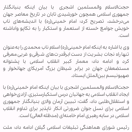
حجت‌الاسلام والمسلمین اشجری با بیان اینکه بنیانگذار
جمهوری اسلامی همچون خورشیدی تابان در تاريخ معاصر جهان
می‌درخشد، تصریح کرد: امام خمینی(ره) با اندیشه‌های ناب
خویش جوامع خسته از استعمار و استکبار را به تکاپو واداشته
است.
وی با اشاره به اینکه امام خمینی(ره) اسلام ناب محمدی را به‌عنوان
تنها راه نجات بشریت از دست ابرقدرت‌های شرقی و غربی معرفی
کرد و ادامه داد: معمار کبیر انقلاب اسلامی با پشتوانه
مستضعفان جهان در برابر شیطان بزرگ آمریکای جهانخوار و
صهیونیسم بین‌الملل ایستاد.
حجت‌الاسلام والمسلمین اشجری با بیان اینکه امام خمینی(ره) با
ایجاد انقلاب اسلامی به جهانیان درس استکبارستیزی، آزادی‌خواهی
و استقلال‌طلبی داد، گفت: تبیین آرمان والای بنیانگذار جمهوری
اسلامی برای نسل جوان ضرورتی انکار ناپذیر برای تداوم انقلاب
اسلامی در سایه رهبری امام خامنه‌ای (مدظله العالی) است.
رئیس شورای هماهنگی تبلیغات اسلامی گیلان ادامه داد: ملت