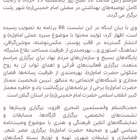
مراسم رأس ساعت 10 صبح روز پنجشنبه 13 خرداد با رعایت
کامل توصیه‌های بهداشتی در مصلی امام خمینی(ره) شهر رشت
برگزار می گردد.
وی با بیان اینکه در این نشست 86 برنامه به تصویب رسیده
است، اظهار کرد: تولید محتوا با موضوع سیره عملی امام(ره) و
انتشار گسترده در قالب پوستر، عکس‌نوشته، موشن‌گرافی،
نماهنگ، استوری و…، بهره‌مندی از ظرفیت مساجد، بقاع متبرکه،
پایگاه‌های بسیج و سازمان‌های مردم نهاد برای برگزاری مراسم
متعدد، برگزاری فعالیت‌های قرآنی و اهدای ثواب آن به روح
ملکوتی حضرت امام(ره)، بهره‌مندی از ظرفیت رسانه‌ها، فضای
مجازی و شبکه‌های اجتماعی به منظور تبیین شخصیت ممتاز
حضرت امام(ره) برخی از برنامه‌های بزرگداشت یاد و خاطره معمار
کبیر انقلاب اسلامی حضرت امام خمینی(ره) در استان گیلان است.
حجت‌الاسلام والمسلمین اشجری افزود: برگزاری وبینارها و
نشست‌های تخصصی، برگزاری کارگاه‌ها، مسابقات و
نمایشگاه‌های آنلاین فرهنگی و هنری با موضوع وصیت‌نامه
سیاسی الهی و صحیفه حضرت امام(ره)، برگزاری عصر شعر،
فضاسازی و تبلیغات شهری، تهیه و توزیع بسته کمک‌های