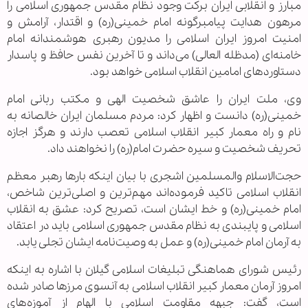
مبارز و انقلابی ایران برکت وجود نظام مقدس جمهوری اسلامی را
مرهون هدایت پیامبرگونه امام خمینی(ره) و اقتدار، آرامش و
امنیت امروز ایران اسلامی را مدیون رهبری هوشمندانه امام
خامنه‌ای (مدظله العالی) می‌داند و تا آخرین نفس حافظ و پاسدار
دستاوردهای امامین انقلاب اسلامی خواهد بود.
وی، ملت ایران را عاشق شخصیت الهی و مکتب ربانی امام
خمینی(ره) دانست و اظهار کرد: مردم مسلمان ایران خالصانه به
نام و راه معمار کبیر انقلاب اسلامی تعصب دارند و هرگز اجازه
تحریف شخصیت و سیره حضرت امام(ره) را نخواهند داد.
حجت‌الاسلام والمسلمین اشجری با بیان اینکه بارها رهبر معظم
انقلاب اسلامی تاکید فرموده‌اند مهم‌ترین و اصلی‌ترین شاخص،
امام خمینی(ره) و خط ایشان است، تصریح کرد: عشق به انقلاب
اسلامی و پایبندی به نظام مقدس جمهوری اسلامی باید در اعتقاد
به آرمان امام خمینی(ره) و عمل به وصیت‌نامه ایشان تجلی یابد.
رئیس شورای هماهنگی تبلیغات اسلامی گیلان با اشاره به اینکه
امروز آرمان معمار کبیر انقلاب اسلامی به آنسوی مرزها صادر شده
است، گفت: جبهه مقاومت اسلامی با الهام از آموزه‌های