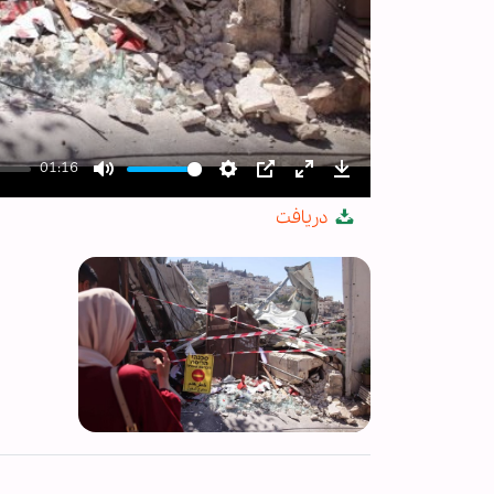
01:16
Mute
Settings
PIP
Enter
Download
دریافت
fullscreen