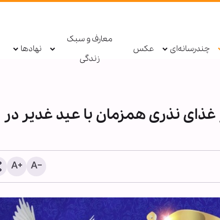
معارف و سبک
چندرسانه‌ای
عکس
نهادها
زندگی
وزیع بیش از 3 هزار غذای نذری همزمان با عید غدیر در
نمایندگی ایران در وین: تو
زرادخانه هسته‌ای آمریکا ت
برای بشریت است