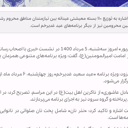
مسئول تبلیغات هیئت روضات الحسین(ع) رشت با اشاره به توزیع ۱۱۰ بسته معیشتی عیدانه بین نیازمندان مناطق محروم
به گزارش خبرگزاری اهل بیت(ع) ـ ابنا ـ «محمد فتحی‌پور» امروز سه‌شنبه، 5 مرداد 1400 در نشست خبر
 امامت امیرالمومنین(ع)، گفت: ویژه برنامه‌های متنوعی همزمان ب
مسئول تبلیغات هیئت روضات الحسین(ع) رشت افزود: ویژه برنامه «عید سعید 
ادل عاشوری» از ذاکرین اهل بیت(ع) در این مراسم، تصریح کرد: در ا
خته و گروه سرود نیز به اجرای برنامه می‌پردازند.
اشاره و تاکید کرد: «نذر نان» شامل پخت نان صلواتی در نانوایی‌
ه‌ها است.