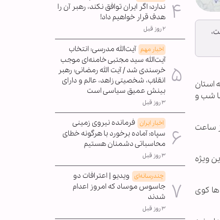
ندارد؛ اگر ایران توافق نکند، رهبر آن را
هدف قرار خواهیم داد!
۲ روز قبل
 رشت،
آیت‌الله مدرسی: انتخاب
اخبار مهم
آیت‌الله سید مجتبی خامنه‌ای موجب
خرسندی شد / آیت الله رمضانی: رهبر
انقلاب، شخصیتی زاهد، عالم و دارای
ی با اصحاب رسانه استان
بینش عمیق سیاسی است
ا شب و
۳ روز قبل
فرمانده نیروی زمینی
اخبار ایران
غدیرخم» روز چهارشنبه، ۶ مرداد ماه، از ساعت
سپاه: آماده برخورد با هرگونه خطای
محاسباتی دشمنان هستیم
۳ روز قبل
ین ویژه
ویدیو | اعترافات دو
چندرسانه‌ای
جاسوس موساد که امروز اعدام
ها کوی
شدند
۳ روز قبل