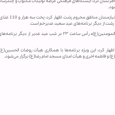
نشان کرد: ایستگاهای فرهنگی عرضه تولیدات مکتوب و چندرسانه‌
ود.
وی با اشاره به توزیع ۱۱۰ بسته معیشتی عیدانه بین ن
شت از دیگر برنامه‌های عید سعید غدیرخم است.
فتحی‌پور افزود: نورافشانی و سردادن بانگ «یا امیرالمومنین(ع)» رأس ساعت ۲۳ در شب عید غدیر از د
ر کرد: این ویژه برنامه‌ها با همکاری هیأت روضات الحسین(ع)،
) و فاطمه اخری و هیأت امنای مسجد امام رضا(ع) برگزار می‌شود.