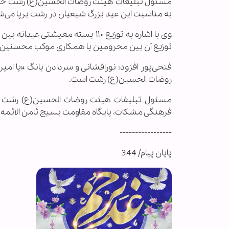
مسئول تبلیغات هیئت روضات الحسین(ع) رشت خاطر
به مناسبت این عید بزرگ شیعیان در رشت برپا می‌ش
توزیع آن بین محرومین با همکاری موکب محسنین ر
روضات الحسین(ع) رشت است.
مسئول تبلیغات هیئت روضات الحسین(ع) رشت اظها
فرهنگی مشکات، پایگاه مقاومت بسیج ثامن الائمه(ع
-----------------
پایان پیام/ 344