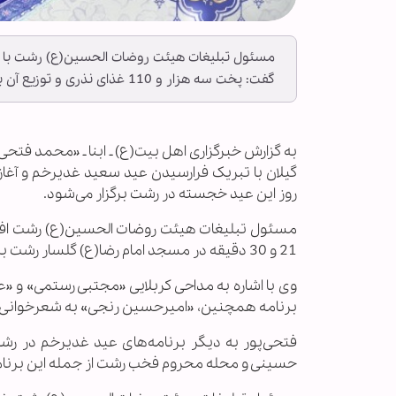
گفت: پخت سه هزار و 110 غذای نذری و توزیع آن بین محرومین نیز از دیگر برنامه‌های عید غدیرخم است.
گیلان با تبریک فرارسیدن عید سعید غدیرخم و آغاز
روز این عید خجسته در رشت برگزار می‌شود.
21 و 30 دقیقه در مسجد امام رضا(ع) گلسار رشت برگزار می‌شود.
وی با اشاره به مداحی کربلایی «مجتبی رستمی» و «ع
برنامه همچنین، «امیرحسین رنجی» به شعرخوانی پردا
فتحی‌پور به دیگر برنامه‌های عید غدیرخم در رشت 
حسینی و محله محروم فخب رشت از جمله این برنام