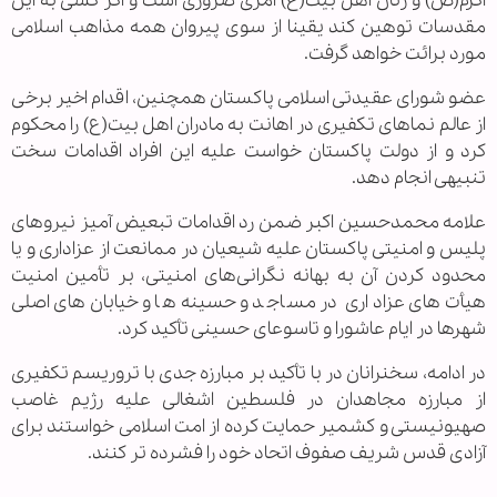
اکرم(ص) و زنان اهل بیت(ع) امری ضروری است و اگر کسی به این
مقدسات توهین کند یقینا از سوی پیروان همه مذاهب اسلامی
مورد برائت خواهد گرفت.
عضو شورای عقیدتی اسلامی پاکستان همچنین، اقدام اخیر برخی
از عالم نماهای تکفیری در اهانت به مادران اهل بیت(ع) را محکوم
کرد و از دولت پاکستان خواست علیه این افراد اقدامات سخت
تنبیهی انجام دهد.
علامه محمدحسین اکبر ضمن رد اقدامات تبعیض آمیز نیروهای
پلیس و امنیتی پاکستان علیه شیعیان در ممانعت از عزاداری و یا
محدود کردن آن به بهانه نگرانی‌های امنیتی، بر تأمین امنیت
هیأت‌های عزاداری در مساجد و حسینه‌ها و خیابان‌های اصلی
شهرها در ایام عاشورا و تاسوعای حسینی تأکید کرد.
در ادامه، سخنرانان در با تأکید بر مبارزه جدی با تروریسم تکفیری
از مبارزه مجاهدان در فلسطین اشغالی علیه رژیم غاصب
صهیونیستی و کشمیر حمایت کرده از امت اسلامی خواستند برای
آزادی قدس شریف صفوف اتحاد خود را فشرده تر کنند.