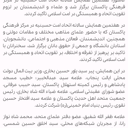
عاشورا، هفتمین همایش سالانه اتحاد امت حسینیه در مرکز
فرهنگی پاکستان برگزار شد و علماء و اندیشمندان بر لزوم
تقویت اتحاد و همبستگی در امت اسلامی تأکید کردند.
در هفتمین همایش سالانه اتحاد امت حسینیه در مرکز فرهنگی
پاکستان که با حضور علمای مذاهب مختلف و مقامات دولتی و
همچنین، اندیشمندان، فعالان مذهبی و اجتماعی، دانشجویان،
استادان دانشگاه و جمعی از حقوق دانان برگزار شد، سخنرانان با
تاکید بر پرهیز از تفرقه و اختلاف، بر تقویت اتحاد و همبستگی در
امت اسلامی تأکید کردند.
در این همایش، پیر سید یاور حسین بخاری، وزیر بیت المال دولت
محلی ایالت پنجاب، علامه سید عبدالخبیر؛ خطیب مسجد
پادشاهی و رئیس کمیته استهلال پاکستان، سید حبیب عرفانی،
عضو شورای عقیدتی اسلامی، علامه ضیاء الله شاه بخاری، رئیس
جمعیت متحد اهل حدیث پاکستان و علامه سید افتخار حسین
نقوی، رئیس بنیاد امام خمینی(ره) شرکت کردند.
علامه ظفر الله شفیق، عضو دفتر علمای متحد، محمد شاه نواز
رانا، از مجریان شبکه‌های محلی، سید اخلاق حسین شمسی،