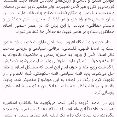
قوانین اصلی و مبانی و ارزش‌های بنیادین اسلام ثابت هستند.
فرازمانی و کلی و غیر قابل تغییرند، ولی متغیرات بر اساس مصالح
و متناسب با زمان و مکان قابلیت اصلاح و انتخاب دارند. در این
میان جمعی هم راه حل را در تفکیک میان «اسلام حداکثری و
«اسلام حداقلی» دیدند، با این بیان که در عصر حضور، اسلام
حداکثری است و در عصر غیبت به حداقل‌ها اکتفا می‌شود.
استاد حوزه و دانشگاه افزود: امام راحل دارای شخصیت ذوابعادی
است به لحاظ فقهی، فلسفی، عرفانی، سیاسی و تاریخی صاحب
نظر است، قبل از ورود به مبارزه رسمی با حاکمیت طاغوت، به
فلسفه و عرفان تمرکز دارد، اما وقتی وارد مبارزه می‌شود تمرکزش
را گذاشت روی فقه و حرف امام این است که مشکل اسلام با فقه
حل می‌شود. باید فقه سیاسی، فقه حکومتی، فقه النظام و... را
تقویت کرد و رفت در نجف به این موضوع متمرکز شد، ولایت
فقیه را در قالب نظریه سیاسی جایگزین حکومت شاهنشاهی
بازسازی کرد.
وی در ادامه افزود: وقتی شما می‌گویید ما «انقلاب اسلامی»
هستیم، قاعدتاً این «اسلام» را باید تعریف کنید، نمی‌شود مبهم
بگذارید، یک نماد، یک دال، یک تابلو باید شفاف مسیر را نشان