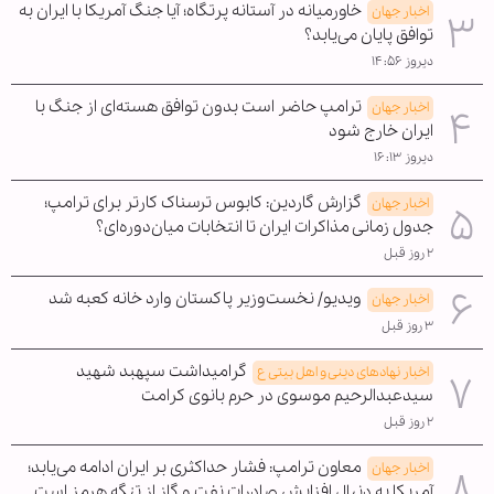
خاورمیانه در آستانه پرتگاه؛ آیا جنگ آمریکا با ایران به
اخبار جهان
توافق پایان می‌یابد؟
دیروز ۱۴:۵۶
ترامپ حاضر است بدون توافق هسته‌ای از جنگ با
اخبار جهان
ایران خارج شود
دیروز ۱۶:۱۳
گزارش گاردین: کابوس ترسناک کارتر برای ترامپ؛
اخبار جهان
جدول زمانی مذاکرات ایران تا انتخابات میان‌دوره‌ای؟
۲ روز قبل
ویدیو/ نخست‌وزیر پاکستان وارد خانه کعبه شد
اخبار جهان
۳ روز قبل
گرامیداشت سپهبد شهید
اخبار نهادهای دینی و اهل بیتی ع
سیدعبدالرحیم موسوی در حرم بانوی کرامت
۲ روز قبل
معاون ترامپ: فشار حداکثری بر ایران ادامه می‌یابد؛
اخبار جهان
آمریکا به دنبال افزایش صادرات نفت و گاز از تنگه هرمز است