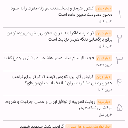
کنترل هرمز و باب‌المندب موازنه قدرت را به سود
اخبار جهان
محور مقاومت تغییر داده است
۳ روز قبل
ترامپ: مذاکرات با ایران به‌خوبی پیش می‌رود؛ توافق
اخبار جهان
برای بازگشایی تنگه هرمز نزدیک است!
۳ روز قبل
حجت الاسلام سیّد صدرا هاشمی دار فانی را وداع گفت
اخبار ایران
دیروز ۲۰:۳۷
گزارش گاردین: کابوس ترسناک کارتر برای ترامپ؛
اخبار جهان
جدول زمانی مذاکرات ایران تا انتخابات میان‌دوره‌ای؟
دیروز ۱۰:۴۱
روایت العربیه از توافق ایران و عمان؛ جزئیات و شروط
اخبار مهم
بازگشایی تنگه هرمز
۳ روز قبل
گرامیداشت سپهبد شهید
اخبار نهادهای دینی و اهل بیتی ع