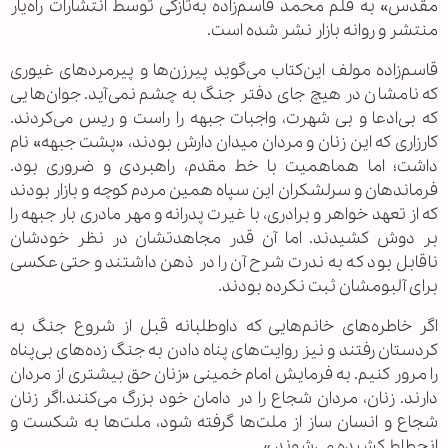
مقدس» به قلم محمد قاسم‌زاده به‌تازگی توسط انتشارات راه‌یار
منتشر و روانه بازار نشر شده است.
قاسم‌زاده مولف این‌کتاب می‌گوید پیرزن‌ها و پیرمردهای غیوری
که نامشان در هیچ جای دفتر جنگ به چشم نمی‌آید. جوان‌هایی
که بی‌ادعا و بی شهرت، واجبات جبهه را راست و ریس می‌کردند.
کارزاری که این زنان و مردان میدان دارش بودند، «پشت جبهه» نام
داشت؛ اما هماهمیت با خط مقدم، راهبردی و ضروری بود.
فرماندهان و سرلشکران این سپاه همین مردم کوچه و بازار بودند
که از تعهد خواهر و برادری، با غیرت پدرانه و مهر مادری بار جبهه را
بر دوش کشیدند. اما آن قدر مجاهدتشان در نظر خودشان
ناقابل بود که به ندرت شرح آن را در ذهن داشتند و حتی عکسی
برای آلبومشان ثبت نکرده بودند.
اگر خاطره‌های خانم‌هایی که داوطلبانه قبل از شروع جنگ به
کردستان رفتند و نیز روایت‌های پناه دادن به جنگ زده‌های بی‌پناه
را مرور کنیم. به فرمایش امام خمینی «زنان حق بیشتری از مردان
دارند. زنان، مردان شجاع را در دامان خود بزرگ می‌کنند.اگر زنان
شجاع و انسان ساز از ملت‌ها گرفته شود، ملت‌ها به شکست و
انحطاط کشیده می‌شوند.»