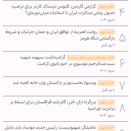
گزارش گاردین: کابوس ترسناک کارتر برای ترامپ؛
اخبار جهان
جدول زمانی مذاکرات ایران تا انتخابات میان‌دوره‌ای؟
دیروز ۱۰:۴۱
روایت العربیه از توافق ایران و عمان؛ جزئیات و شروط
اخبار مهم
بازگشایی تنگه هرمز
۳ روز قبل
گرامیداشت سپهبد شهید
اخبار نهادهای دینی و اهل بیتی ع
سیدعبدالرحیم موسوی در حرم بانوی کرامت
دیروز ۱۳:۱۱
ویدیو/ نخست‌وزیر پاکستان وارد خانه کعبه شد
اخبار جهان
۲ روز قبل
بزرگراه آرال-خزر؛ گام بلند قزاقستان برای تسلط بر
اخبار جهان
ترانزیت اوراسیا
دیروز ۱۸:۱۶
تحلیلگر صهیونیست: رئیس جدید موساد باید دلایل
اخبار جهان