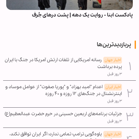
پادکست ابنا - روایت یک دهه | پشت درهای جُرف
پربازدیدترین‌ها
رسانه آمریکایی از تلفات ارتش آمریکا در جنگ با ایران
اخبار جهان
پرده برداشت
۳ روز قبل
اعدام "امید بهزاد" و "پوریا صفوت" از عوامل موساد و
اخبار ایران
اینترنشنال در جنگ‌های ۱۲ روزه و ۴۰ روزه
۳ روز قبل
جزئیات برنامه‌های اربعین حسینی در حرم حضرت عبدالعظیم(ع)
۳ روز قبل
یاوه‌گویی ترامپ تمامی ندارد؛ اگر ایران توافق نکند،
اخبار جهان