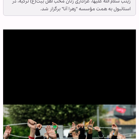
زینب سلام الله علیها، عزاداری زنان محب اهل بیت(ع) ترکیه، در
استانبول به همت مؤسسه "زهرا آنا" برگزار شد.