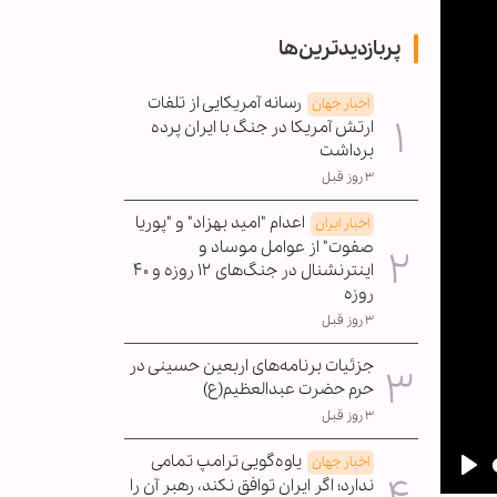
پربازدیدترین‌ها
رسانه آمریکایی از تلفات
اخبار جهان
ارتش آمریکا در جنگ با ایران پرده
برداشت
۳ روز قبل
اعدام "امید بهزاد" و "پوریا
اخبار ایران
صفوت" از عوامل موساد و
اینترنشنال در جنگ‌های ۱۲ روزه و ۴۰
روزه
۳ روز قبل
جزئیات برنامه‌های اربعین حسینی در
حرم حضرت عبدالعظیم(ع)
۳ روز قبل
یاوه‌گویی ترامپ تمامی
اخبار جهان
ندارد؛ اگر ایران توافق نکند، رهبر آن را
Pla