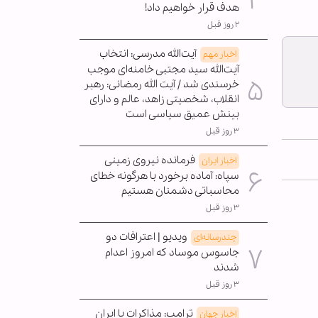
هدف قرار خواهیم داد!
۲ روز قبل
آیت‌الله مدرسی: انتخاب
اخبار مهم
آیت‌الله سید مجتبی خامنه‌ای موجب
خرسندی شد / آیت الله رمضانی: رهبر
انقلاب، شخصیتی زاهد، عالم و دارای
بینش عمیق سیاسی است
۳ روز قبل
فرمانده نیروی زمینی
اخبار ایران
سپاه: آماده برخورد با هرگونه خطای
محاسباتی دشمنان هستیم
۳ روز قبل
ویدیو | اعترافات دو
چندرسانه‌ای
جاسوس موساد که امروز اعدام
شدند
۳ روز قبل
ترامپ: مذاکرات با ایران
اخبار جهان