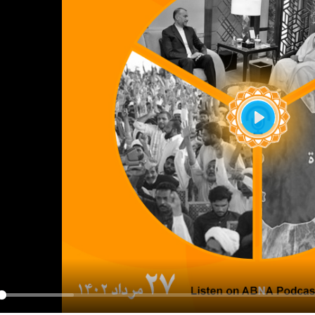
Play
y