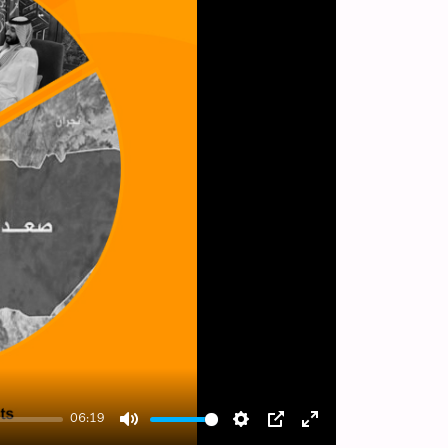
06:19
Mute
Settings
PIP
Enter