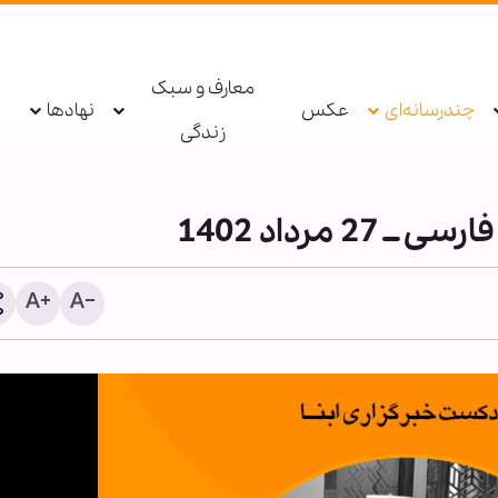
معارف و سبک
چندرسانه‌ای
عکس
نهادها
زندگی
 مرداد 1402
نفجار بمب در یک اتوبوس در
دستگیری عامل توهین به زا
ومه دمشق
اربعین در فضای مجازی تو
پلیس