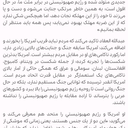
جدیدی متولد شده و رژیم صهیونیستی در برابر ملت ما، در حال
افول است؛ به همین خاطر مرتکب جنایت می‌شود و دست و پا
می‌زند تا خود را از این مهلکه نجات دهد، اما هیچکس شکی ندارد
که از این ضربه مهلک بهبود نمی‌یابد؛ پس همه باید منتظر آن
لحظه بمانیم.»
عبدالله العقاد تاکید می‌کند که مردم نباید فریب آمریکا را بخورند و
اضافه می‌کند: آمریکا سابقه جنگ و جنایت‌های بالایی زیادی دارد،
اما رکورد ناکامی‌های او در مقابل مردم بیشتر است. آمریکا بدترین
شکست‌ها را تجربه کرده؛ از جمله شکست در ویتنام، کامبوج،
افغانستان، لبنان، سومالی و عراق که همگی حاکی از آمار بالای
ناکامی‌های یک استعمارگر در مقابل قدرت اتحاد مردم است.
آمریکا آنقدر ترسیده که توانایی جنگ مستقیم ندارد، بلکه در حال
جنگ روانی است تا روحیه رژیم صهیونیستی را بالا ببرد و کشورهای
عربی را بترساند تا اراده مقابله با رژیم صهیونیستی را نداشته
باشند.
او آمريكا و رژیم صهيونيستي را متحد هم معرفی می‌کند و
می‌گوید: «این دو از يك جنس هستند، یعنی زمانی که موشكی از
یک هواپيمای آمريكايی رها می‌شود، تفاوتی ندارد که خلبان آن