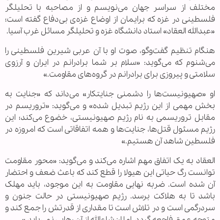
مختلف از سراسر جهان می‌نویسم و از مصاحبه با تحلیلگر
فلسطینی در غزه که برایمان از اوضاع غزه‌ی بی‌دفاع گفته است؛
«عبدالله العقاد» استاد دانشگاه غزه و تحلیلگر مسائل غرب آسیا.
هنگام تنظیم گفت‌وگو، صوت او با آن عربی شیرین فلسطینی را
می‌شنوم که می‌گوید: «سلام بر شما برادرانم در ایران و آرزوی
سلامتی و پیروزی برای برادرانم در گروه‌های مقاومت.»
او «صهیونیست‌ها را دشمنی جنایتکار» می‌داند که «جنایت به
بخش مهمی از این رژیم تبدیل شده» و می‌گوید: «تروریسم در
مقابل تروریسمی به نام رژیم صهیونیستی، خضوع می‌کند؛ این
رژیم مسئول قتل‌ها، جنایت‌ها و همه اتفاقاتی است که امروزه در
فلسطین شاهد آن هستیم.»
العقاد به یک اتفاق مهم اشاره می‌کند و می‌گوید: «محور مقاومت
توانست رگ حیاتی این هیولا را قطع کند که باعث ضعف و احتضار
آن شده است. ضربه نهایی مقاومت به این موجود، باید مهلک
باشد تا به هلاکت برسد. رژیم صهیونیستی در حالت جنون و
سردرگمی است و در تلاش است تا مقداری از قدرتش را جمع کند و
متوجه عمق فاجعه گردد، اما ان‌شاءالله از آن رهایی نمی‌یابد.»