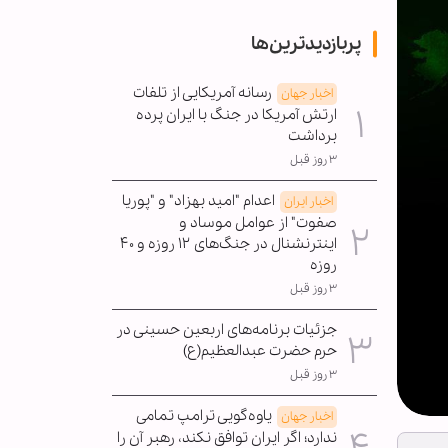
پربازدیدترین‌ها
رسانه آمریکایی از تلفات
اخبار جهان
ارتش آمریکا در جنگ با ایران پرده
برداشت
۳ روز قبل
اعدام "امید بهزاد" و "پوریا
اخبار ایران
صفوت" از عوامل موساد و
اینترنشنال در جنگ‌های ۱۲ روزه و ۴۰
روزه
۳ روز قبل
جزئیات برنامه‌های اربعین حسینی در
حرم حضرت عبدالعظیم(ع)
۳ روز قبل
یاوه‌گویی ترامپ تمامی
اخبار جهان
ندارد؛ اگر ایران توافق نکند، رهبر آن را