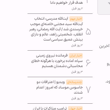
،
هدف قرار خواهیم داد!
۲ روز قبل
آیت‌الله مدرسی: انتخاب
اخبار مهم
آیت‌الله سید مجتبی خامنه‌ای موجب
خرسندی شد / آیت الله رمضانی: رهبر
انقلاب، شخصیتی زاهد، عالم و دارای
بینش عمیق سیاسی است
 آخرین
۳ روز قبل
فرمانده نیروی زمینی
اخبار ایران
سپاه: آماده برخورد با هرگونه خطای
و
محاسباتی دشمنان هستیم
۳ روز قبل
د.
ویدیو | اعترافات دو
چندرسانه‌ای
جاسوس موساد که امروز اعدام
شدند
۳ روز قبل
ترامپ: مذاکرات با ایران
اخبار جهان