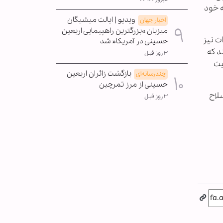
ه خود
ویدیو | ایالت میشیگان
اخبار جهان
میزبان »بزرگترین راهپیمایی اربعین
ت نیز
حسینی در آمریکا« شد
کند که
۳ روز قبل
یت
بازگشت زائران اربعین
چندرسانه‌ای
حسینی از مرز تمرچین
از سلاح
۳ روز قبل