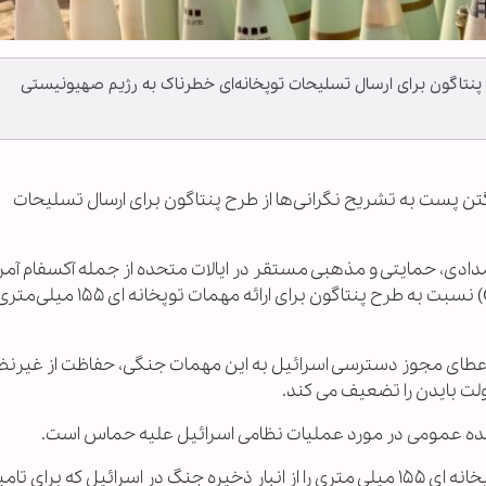
پنتاگون برای ارسال تسلیحات توپخانه‌ای خطرناک به رژیم صهیونیستی
شنگتن پست به تشریح نگرانی‌ها از طرح پنتاگون برای ارسال تسلیحات
ریکایی اعلام کرد، بیش از ۳۰ سازمان امدادی، حمایتی و مذهبی مستقر در ایالات متحده از جمله آکسفام آم
عفو بین الملل و مرکز غیرنظامیان در منازعه (CIVIC) نسبت به طرح پنتاگون برا
، اعطای مجوز دسترسی اسرائیل به این مهمات جنگی، حفاظت از غیرنظ
ولت بایدن را تضعیف می کند.
نده عمومی در مورد عملیات نظامی اسرائیل علیه حماس است.
این گزارش می افزاید: مقامات گفته اند گلوله های توپخانه ای ۱۵۵ میلی متری را از انبار ذخیره جنگ در اسرائیل که برای ت