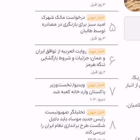
۳ روز قبل
درخواست مالک شهرک
اخبار جهان
امید سبز برای بازنگری در مصادره
توسط طالبان
۳ روز قبل
روایت العربیه از توافق ایران
اخبار مهم
و عمان؛ جزئیات و شروط بازگشایی
تنگه هرمز
۲ روز قبل
ریکا،
ی ارائه مهمات توپخانه ای ۱۵۵ میلی‌متری از انبار
ویدیو/ نخست‌وزیر
اخبار جهان
پاکستان وارد خانه کعبه شد
دیروز ۱۰:۲۰
امیان،
تحلیلگر صهیونیست:
اخبار جهان
رئیس جدید موساد باید دلایل
شکست طرح براندازی نظام ایران را
بررسی کند
امین
دیروز ۲۳:۲۱