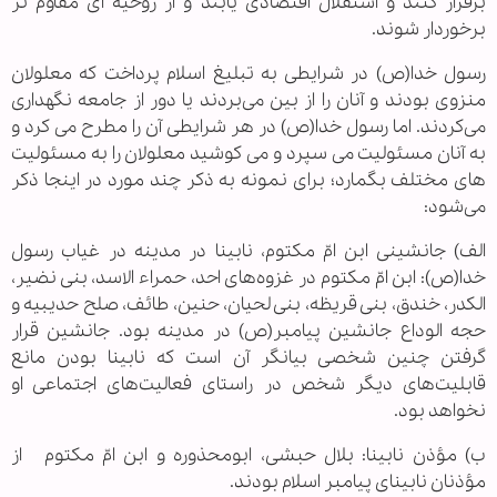
برقرار کنند و استقلال اقتصادی یابند و از روحیه ای مقاوم تر
برخوردار شوند.
رسول خدا(ص) در شرایطی به تبلیغ اسلام پرداخت که معلولان
منزوی بودند و آنان را از بین می‌بردند یا دور از جامعه نگهداری
می‌کردند. اما رسول خدا(ص) در هر شرایطی آن را مطرح می کرد و
به آنان مسئولیت می سپرد و می کوشید معلولان را به مسئولیت
های مختلف بگمارد؛ برای نمونه به ذکر چند مورد در اینجا ذکر
می‌شود:
الف) جانشینی ابن امّ مکتوم، نابینا در مدینه در غیاب رسول
خدا(ص): ابن امّ مکتوم در غزوه‌های احد، حمراء الاسد، بنی نضیر،
الکدر، خندق، بنی قریظه، بنی لحیان، حنین، طائف، صلح حدیبیه و
حجه الوداع جانشین پیامبر(ص) در مدینه بود. جانشین قرار
گرفتن چنین شخصی بیانگر آن است که نابینا بودن مانع
قابلیت‌های دیگر شخص در راستای فعالیت‌های اجتماعی او
نخواهد بود.
ب) مؤذن نابینا: بلال حبشی، ابومحذوره و ابن امّ مکتوم از
مؤذنان نابینای پیامبر اسلام بودند.