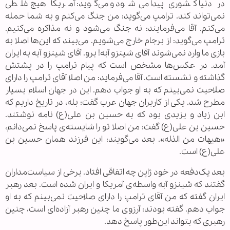
در دنیا کشوری پیدا می‌شود و می‌گوید: آمریکا هیچ غلطی
نمی‌تواند کند. ترامپ می‌گوید: من جنگ می‌کنم و به شما حمله
می‌کنم. آقا می‌فرمایند: نه جنگ می‌شود و نه مذاکره می‌کنیم.
ترامپ می‌گوید: از برجام خارج می‌شویم. می‌بیند که این‌ها اصلا به
بازی ما وارد نمی‌شوند آقای شینزو آبه! برو. آقای شینزو آبه به ایران
آمد. در عکس‌ها مشخص است که پیام ترامپ را در پشتش
گذاشته و نشسته است. آقا می‌فرماید: من اصلا آقای ترامپ را دارای
صلاحیت نمی‌‌بینم که به او جواب دهم. این در جهان اسلام بسیار
مطرح شد. یکی از کاربران جهان عرب گفت: بله، در تاریخ داریم که
ابن زیاد و یزیدی بود که به حسین بن علی(ع) نامه نوشتند.
حسین بن علی(ع) گفت: من اصلا تو را شایسته‌ی پاسخ نمی‌دانم،
«هیهات من الذله». بعد می‌گویند: این فرزند همان حسین بن
علی(ع) است.
بعد یک‌دفعه در خود ژاپن چه اتفاقی افتاد. برخی از سیاست‌مداران
گفتند که شینزو آبه واسطه‌ی آمریکا و ایران شده است. بعد رهبر
ایران گفته که من آقای ترامپ را دارای صلاحیت نمی‌بینم که به او
جواب دهم. گفته بودند: آرزوی ما چنین رهبر آزاده‌ای است، چنین
رهبری که بتواند این‌طور پاسخ دهد.