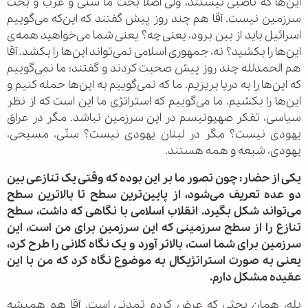
این‌ها که ناصبی نیستند، ولی اصلا بحث ما سنّی و عرب و بحث
سرزمین نیست. آقا هم چند روز پیش گفتند که این‌که می‌گوییم
اسرائیل باید از بین برود، یعنی چه؟ یعنی شما می‌خواهید همه‌ی
این‌ها را بکشید؟ نه، جمهوری اسلامی نمی‌تواند این‌ها را بکشد. آقا
هم الحمدلله چند روز پیش صحبت کردند و گفتند: ما نمی‌گوییم
که این‌ها را به دریا بریزیم. ما که نمی‌گوییم به این‌ها حمله کنیم و
این‌ها را بکشیم. ما می‌گوییم که استراتژی ما این است که از نظر
سیاسی، تفکر صهیونیسم در این سرزمین نباشد. مگر در عراق
یهودی نیست؟ مگر در لبنان یهودی نیست؟ سنّی، مسیحی،
یهودی، شیعه و همه هستند.
یکی از حضار: چون تصور ما بر این بوده که وقتی یک تنازعی بین
دو عده تعریف می‌شود، از پایین‌ترین سطح تا بالاترین سطح
می‌تواند شکل بگیرد. انقلاب اسلامی با نگاهی که داشت، سطح
تنازع را از سطح سرزمینی که این سرزمین برای من است، این
سرزمین برای شما است، بالاتر آورد و یک نگاه کلانی را طرح کرد،
یعنی به صورت استراتژیکال به موضوع نگاه کرد که من با این
عقیده مشکل دارم.
بله، همان بحثی که عرض کردم تمدنی است. آقا هم همیشه