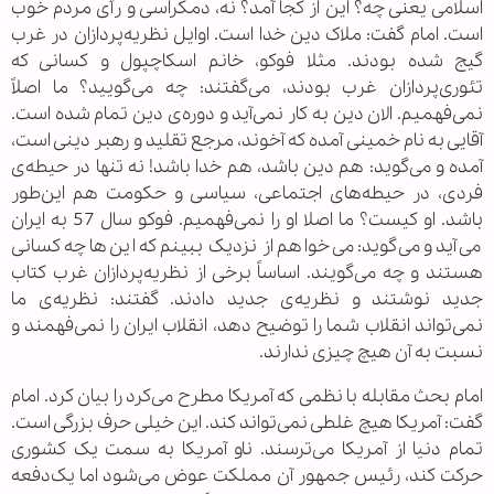
اسلامی یعنی چه؟ این از کجا آمد؟ نه، دمکراسی و رأی مردم خوب
است. امام گفت: ملاک دین خدا است. اوایل نظریه‌پردازان در غرب
گیج شده بودند. مثلا فوکو، خانم اسکاچپول و کسانی که
تئوری‌پردازان غرب بودند، می‌گفتند: چه می‌گویید؟ ما اصلاً
نمی‌فهمیم. الان دین به کار نمی‌آید و دوره‌ی دین تمام شده است.
آقایی به نام خمینی آمده که آخوند، مرجع تقلید و رهبر دینی است،
آمده و می‌گوید: هم دین باشد، هم خدا باشد! نه تنها در حیطه‌ی
فردی، در حیطه‌های اجتماعی، سیاسی و حکومت هم این‌طور
باشد. او کیست؟ ما اصلا او را نمی‌فهمیم. فوکو سال 57 به ایران
می‌آید و می‌گوید: می‌خواهم از نزدیک ببینم که این‌ها چه کسانی
هستند و چه می‌گویند. اساساً برخی از نظریه‌پردازان غرب کتاب
جدید نوشتند و نظریه‌ی جدید دادند. گفتند: نظریه‌ی ما
نمی‌تواند انقلاب شما را توضیح دهد، انقلاب ایران را نمی‌فهمند و
نسبت به آن هیچ چیزی ندارند.
امام بحث مقابله با نظمی که آمریکا مطرح می‌کرد را بیان کرد. امام
گفت: آمریکا هیچ غلطی نمی‌تواند کند. این خیلی حرف بزرگی است.
تمام دنیا از آمریکا می‌ترسند. ناو آمریکا به سمت یک کشوری
حرکت کند، رئیس جمهور آن مملکت عوض می‌شود اما یک‌دفعه