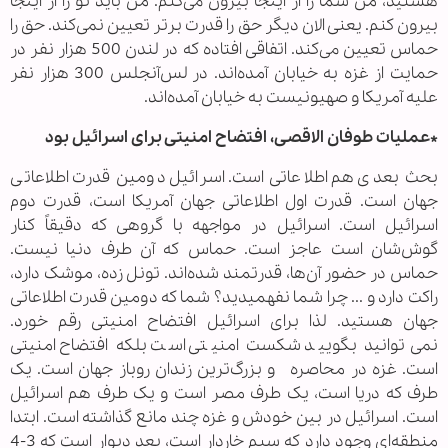
هستید، من شما را از اینجا بیرون می‌کنم. من باید تو را از اینجا
بیرون کنم. یعنی الان دیگر حق را قدرت برتر تعیین نمی‌کند. حق را
حماس تعیین می‌کند. اتفاقی افتاده که در لندن 500 هزار نفر در
حمایت از غزه به خیابان آمده‌اند. در لس‌آنجلس 300 هزار نفر
علیه آمریکا و صهیونیست به خیابان آمده‌اند.
*عملیات طوفان الاقصی، افتضاح امنیتی برای اسرائیل بود
بحث بعدی هم اطلاعاتی است. اسرائیل دومین قدرت اطلاعاتی
جهان است. قدرت اول اطلاعاتی جهان آمریکا است، قدرت دوم
اسرائیل است. اسرائیل در مواجهه با گروهی که دقیقاً کنار
گوش‌شان است عاجز است. حماس که آن طرف دنیا نیست.
حماس در حضور آن‌ها‌، قدرتمند شده‌اند. تونل زده، موشک دارد،
راکت دارد و ... چرا شما نفهمیدید؟ شما که دومین قدرت اطلاعاتی
جهان هستید. لذا برای اسرائیل افتضاح امنیتی رقم خورد.
نمی‌توانید بگویید شکست امنیتی است بلکه افتضاح امنیتی
است. غزه در محاصره و بزرگ‌ترین زندان روباز جهان است. یک
طرف که دریا است، یک طرف مصر است و یک طرف هم اسرائیل
است. اسرائیل در بین خودش و غزه چند مانع گذاشته است. ابتدا
منطقه‌ای وجود دارد که سیم خاردار است، بعد دیوار است که 3-4