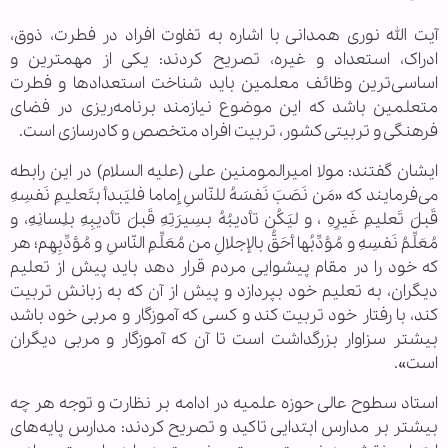
آیت الله نوری همدانی با اشاره به تفاوت افراد در فطرت، ذوق،
ادراک، استعداد و غیره، تصریح کردند: یکی از مهمترین و
اساسی‌ترین وظائف معلمین باید شناخت استعدادها و فطرت
متعلمین باشد که این موضوع نیازمند برنامه‌ریزی در فضای
فرهنگی و تربیتی کشور، تربیت افراد متخصص و کادرسازی است.
ایشان گفتند: مولا امیرالمومنین علی (علیه السلام) در این رابطه
می‌فرمایند که «مَن نَصَبَ نَفسَهُ للنّاسِ إماما فلیَبدأ بتَعلیمِ نَفسِهِ
قَبلَ تَعلیمِ غَیرِهِ ، و لیَکُن تأدیبُهُ بسِیرَتِهِ قَبلَ تأدیبِهِ بلِسانِهِ، و
مُعَلِّمُ نَفسِهِ و مُؤدِّبُها أحَقُّ بالإجلالِ من مُعَلِّمِ النّاسِ و مُؤدِّبِهِم؛ هر
که خود را در مقام پیشوایى مردم قرار دهد باید پیش از تعلیم
دیگران، به تعلیم خود بپردازد و پیش از آن که به زبانش تربیت
کند، با رفتار خود تربیت کند و کسى که آموزگار و مربى خود باشد
بیشتر سزاوار بزرگداشت است تا آن که آموزگار و مربى دیگران
است».
استاد سطوح عالی حوزه علمیه در ادامه بر نظارت و توجه هر چه
بیشتر بر مدارس ابتدایی تاکید و تصریح کردند: مدارس پایه‌های