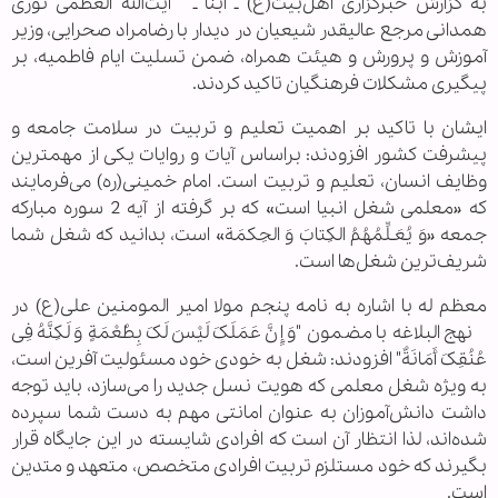
به گزارش خبرگزاری اهل‌بیت(ع) ـ ابنا ـ آیت‌الله العظمی نوری
همدانی مرجع عالیقدر شیعیان در دیدار با رضامراد صحرایی، وزیر
آموزش و پرورش و هیئت همراه، ضمن تسلیت ایام فاطمیه، بر
پیگیری مشکلات فرهنگیان تاکید کردند.
ایشان با تاکید بر اهمیت تعلیم و تربیت در سلامت جامعه و
پیشرفت کشور افزودند: براساس آیات و روایات یکی از مهمترین
وظایف انسان، تعلیم و تربیت است. امام خمینی(ره) می‌فرمایند
که «معلمی شغل انبیا است» که بر گرفته از آیه 2 سوره مبارکه
جمعه «وَ یُعَـلِّمُهُمُ الکِتابَ وَ الحِکمَة» است، بدانید که شغل شما
شریف‌ترین شغل‌ها است.
معظم له با اشاره به نامه پنجم مولا امیر المومنین علی(ع) در
نهج البلاغه با مضمون "وَ إِنَّ عَمَلَکَ لَیْسَ لَکَ بِطُعْمَةٍ وَ لَکِنَّهُ فِی
عُنُقِکَ أَمَانَةٌ" افزودند: شغل به خودی خود مسئولیت آفرین است،
به ویژه شغل معلمی که هویت نسل جدید را می‌سازد، باید توجه
داشت دانش‌آموزان به عنوان امانتی مهم به دست شما سپرده
شده‌اند، لذا انتظار آن است که افرادی شایسته در این جایگاه قرار
بگیرند که خود مستلزم تربیت افرادی متخصص، متعهد و متدین
است.