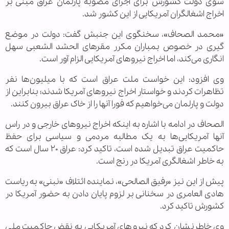
سوی دولت کشورش برای اجرای مصوبه پارلمان عراق مبنی بر
اخراج اشغالگران آمریکایی از این کشور شد.
«محمد الصحاف»، سخنگوی این جنبش گفت: دولت در موضع
گیری در خصوص بمباران مکرر مقرهای الحشد الشعبی سهل
انگاری می‌کند، اما اخراج نیروهای آمریکایی الزام آور است.
وی افزود: این خواست ملت عراق است که با میلیون‌ها نفر
تظاهرات کردند و خواستار اخراج نیروهای آمریکا شدند؛ بنابراین از
دولت و پارلمان می‌خواهیم که فورا آنها را از خاک عراق بیرون کنند.
الصحاف در ادامه با اشاره به اینکه اخراج نیروهای خارجی و در راس
آنها آمریکایی‌ها به یک مطالبه مردمی و سیاسی برای حفظ
حاکمیت عراق تبدیل شده است، تاکید کرد: عراق ۲۰ سال است که
به خاطر اشغالگری آمریکا در رنج است.
پیش از این نیز «رفیق الصالحی»، نماینده ائتلاف «نبنی» به ریاست
هادی العامری در سخنانی بر لزوم پایان دادن به حضور آمریکا در
کشورش تاکید کرد.
وی خاطرنشان کرد که نیروهای آمریکایی به نقض حاکمیت ملی