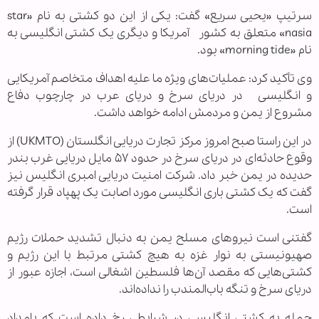
سرتیپ «یحیی سریع» گفت: یکی از این دو کشتی به نام «star
nasia» متعلق به کشور آمریکا و دیگری یک کشتی انگلیسی به
نام «morning tide» بود.
وی تأکید کرد: عملیات‌های ویژه ما علیه اهداف متخاصم آمریکایی
و انگلیسی در دریای سرخ و دریای عرب در چارچوب دفاع
مشروع از یمن و مردمش ادامه خواهد داشت.
در این راستا صبح امروز مرکز تجارت دریایی انگلستان (UKMTO) از
وقوع حادثه‌‌ای در دریای سرخ در حدود ۵۷ مایل دریایی غرب بندر
حدیده در یمن خبر داد. شرکت امنیت دریایی امبری انگلیس نیز
گفت که یک کشتی باری انگلیسی مورد اصابت یک پهپاد قرار گرفته
است.
گفتنی است نیروهای مسلح یمن به دنبال تشدید حملات رژیم
صهیونیستی به نوار غزه به هیچ کشتی مرتبط با این رژیم و
کشتی‌هایی که مقصد آن‌ها فلسطین اشغالی است، اجازه عبور از
دریای سرخ و تنگه باب‌المندب را نداده‌اند.
حمله به کشتی انگلیسی در شرایطی رخ داده است که بامداد