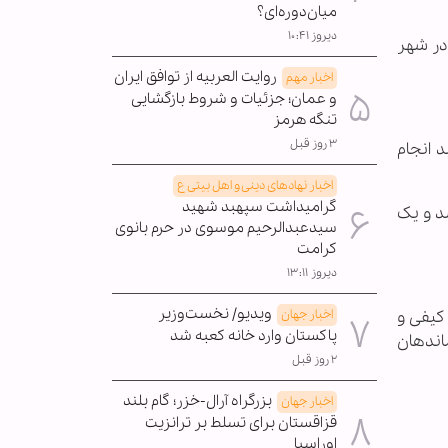
میان‌دوره‌ای؟
دیروز ۱۰:۴۱
در شهر
روایت العربیه از توافق ایران
اخبار مهم
و عمان؛ جزئیات و شروط بازگشایی
تنگه هرمز
۳ روز قبل
 انجام
اخبار نهادهای دینی و اهل بیتی ع
گرامیداشت سپهبد شهید
د و یک
سیدعبدالرحیم موسوی در حرم بانوی
کرامت
دیروز ۱۳:۱۱
ویدیو/ نخست‌وزیر
کیفی و
اخبار جهان
پاکستان وارد خانه کعبه شد
ماندهان
۲ روز قبل
بزرگراه آرال-خزر؛ گام بلند
اخبار جهان
قزاقستان برای تسلط بر ترانزیت
اوراسیا