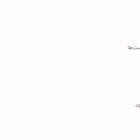
ست‌ها
ود