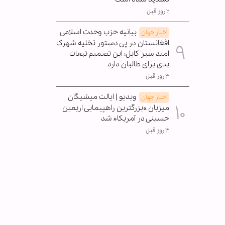
۲ روز قبل
بیانیه حزب وحدت اسلامی
اخبار جهان
افغانستان در پی دستور تخلیه شهرک
امید سبز کابل؛ این تصمیم تبعات
بدی برای طالبان دارد
۳ روز قبل
ویدیو | ایالت میشیگان
اخبار جهان
میزبان »بزرگترین راهپیمایی اربعین
حسینی در آمریکا« شد
۳ روز قبل