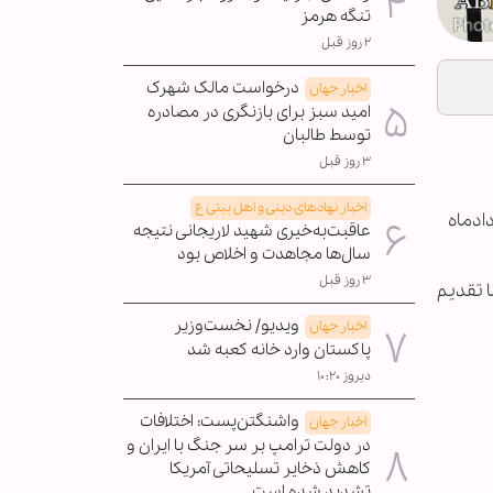
تنگه هرمز
۲ روز قبل
درخواست مالک شهرک
اخبار جهان
امید سبز برای بازنگری در مصادره
توسط طالبان
۳ روز قبل
اخبار نهادهای دینی و اهل بیتی ع
کنگره ملی شهدای استان کهگیلویه و بویر احمد ظهر امروز چهارشنبه ـ ۲۴ مردادماه
عاقبت‌به‌خیری شهید لاریجانی نتیجه
سال‌ها مجاهدت و اخلاص بود
۳ روز قبل
ا تقدیم
ویدیو/ نخست‌وزیر
اخبار جهان
پاکستان وارد خانه کعبه شد
دیروز ۱۰:۲۰
واشنگتن‌پست: اختلافات
اخبار جهان
در دولت ترامپ بر سر جنگ با ایران و
کاهش ذخایر تسلیحاتی آمریکا
تشدید شده است