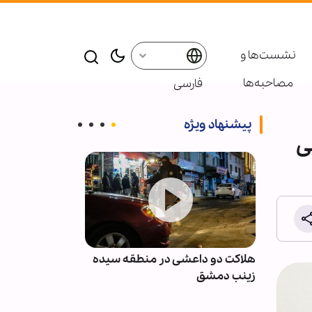
نشست‌ها و
مصاحبه‌ها
فارسی
پیشنهاد ویژه
ی
نان پس
هلاکت دو داعشی در منطقه سیده
انصارالله: مزدو
با
زینب دمشق
نظامی عربستان 
نخواهند بود