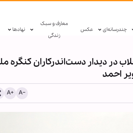
معارف و سبک
چندرسانه‌ای
عکس
نهادها
زندگی
اب در دیدار دست‌اندرکاران کنگره مل
یر احمد
شیخ علی الخطیب: دولت لب
از ناکامی مذاکرات، گفت‌وگو 
مقاومت را آغاز کند