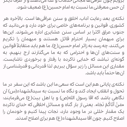
برویم چون عراقی‌ها مجانی خدمات و غذا می‌دهند و از طرف دیگر
آن حس معرفتی ما نسبت به امام حسین(ع) ضعیف شود.
نکته‌ی بعد رعایت آداب، اخلاق و سنن عراقی‌ها است. بالأخره هر
کشوری، قوانین و برنامه‌های خاصی برای خود دارد و می‌دانید که
جنوب عراق اکثرا بر اساس سنن عشایری اداره می‌شوند. این‌ها
برای میهمان بسیار احترام قائل هستند و میهمان را تکریم
می‌کنند، چه رسد به زائر امام حسین(ع). ما هم باید متقابلاً قوانین
و سنت‌های آن‌ها و احترامی که به ما می‌گذارند ارج بنهیم، به
گونه‌ای نباشد که خدایی ناکرده با رفتار و برخوردی ناشایست،
مقداری این مسائل را زیر سؤال ببریم. لذا قدردانی و قدرشناسی از
آن‌ها حتماً باید باشد.
نکته‌ی پایانی هم این است که سعی ما این باشد که این سفر در ما
تحول و انقلاب ایجاد کند و نگاه ما نسبت به سیدالشهداء(س) آن
نگاهی باشد که آقا رسول الله(ص) و یا اهل بیت(ع) می‌فرمایند:
«مَنْ أَتَاكُمْ نَجَا». یعنی از بار گناه و مسائل اخلاقی که خدای ناکرده
یک مقدار خللی در ما وجود دارد، نجات پیدا کنیم و خودمان را
اصلاح کنیم. چون آقا سیدالشهداء(ع) هم برای اصلاح آمدند.