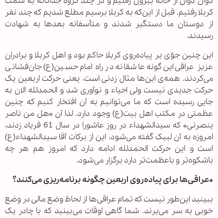
دوان دوان از خانه بیرون رفتیم و در چند گروه جداگانه به سمت
کربلا رفتیم. قبل از این‌که به کربلا برسیم مطلع شدیم که چند نفر
از دوستان ما دستگیر شدند و متأسفانه بعدها به شهادت
رسیدند.
این چنین جوّی بر پیاده‌روی کربلا حاکم بود و اهل کربلا و برادران
عزیز عراقی این‌گونه عاشقانه در راه امام حسین(ع) جان‌فشانی
می‌کردند. همه‌ی این‌ها مثال زدنی است، یعنی حرکت اربعین یک
حرکت جدیدی نیست ولی احیاء و نوآوری شد و الحمدلله الان به
جایی رسیده است که ما می‌توانیم به آن افتخار کنیم که چنین
عظمتی در مکتب اهل بیت(ع) وجود دارد. لذا آن «هل من ناصر
ینصرنی» که سیدالشهداء در روز عاشورا در سال 61 فریاد زدند،
امروزه به آن لبیک گفته می‌شود. این از برکات آقا سیدالشهداء(ع)
است و این حرکت الحمدلله ادامه دارد که امروز هم هر چه
باشکوه‌تر و باعظمت‌تر دارد برگزار می‌شود.
*عراقی‌ها برای پیاده‌روی اربعین چگونه برنامه‌ریزی می‌کنند؟
ببینید این‌طور نیست که تمام عراقی‌ها از لحاظ وضع مالی در وضع
خوبی به سر می‌برند. شما گاهی اوقات می‌بینید که با چادر یک