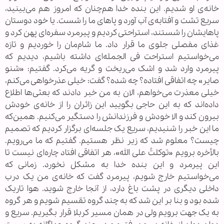
خانه‌ی او شدیم. این بنده خدا هم‌چنان که امروز هم می‌بینید،
سریع تشت و آفتابه‌ی آب آورد و پاهای ما را شست. یا خود دوستان
پاهایشان را شستند، استراحتی کردیم و پیرمرد سفره‌ای پهن کرد و
غذای مفصلی جلوی ما قرار داد. ما شام‌مان را خوردیم و تازه
می‌خواستیم استراحت فی الجمله‌ای داشته باشیم، دیدیم که
پیرمرد وارد شد و اشک می‌ریخت و گریه می‌کرد. گفتیم: «شنو
صاير» چه اتفاقی افتاده؟ چه شده؟ گفت: خیلی عذرخواهی می‌کنم،
خیلی معذرت می‌خواهم، الان به من خبر دادند که بعثی‌ها اطلاع
داده‌اند که به این حاجی بگویید این زائران را از خانه‌ی خودش
بیرون کند و الا خودش و فرزندانش را دستگیر می‌کنیم. همین‌که
ما این خبر را شنیدیم، سریع یک جلسه‌ای برگزار کردیم که تصمیم
چیست؟ معلوم شد که زیر نظر هستیم. گفتیم که ما می‌رویم.
بالأخره برویم «توکلتُ علی الله»، هر اتفاقی افتاد چاره‌ای نیست تا
این پیرمرد و این بنده خدا به مشکل نخورد. زمانی که
می‌خواستیم خارج شویم، پیرمرد گفت که خانه‌ی من یک درب
داخلی دیگری در پشت باغ دارد، از آنجا خارج شوید. هوا تاریک
شده بود و بنا بر این شد که به چند گروه تقسیم شویم و هر گروه
به یک جهت برویم ولی در همان مسیر کربلا قرار بگیریم. سریع و