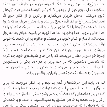
حسین(ع)، مثال‌زدنی است. یکی از دوستان ما در اطراف شهر کوفه
سکونت دارد. وی قبل از اربعین 3-4 رأس گوسفند می‌خرد، آن‌ها را
ذبح می‌کند، داخل فریزر می‌گذارد و زائران را از کنار حرم آقا
امیرالمؤمنین(ع) و اطراف، جمع می‌کند و به منزل می‌آورد، 2-3 روز
و یا یک هفته آن‌ها را نگهداری می‌کند و التماس می‌کند که تو را به
خدا جایی نروید غذا بخورید، ما غذا تهیه می‌کنیم. عراقی‌ها به زوار
صبحانه، ناهار و شام خوب می‌دهند و علاوه بر آن خدمات خوبی
ارائه می‌دهند. یعنی از این‌که جوراب و لباس‌های زائران حسینی را
می‌شویند، عشق می‌ورزند. این حرکت ارزشمند امام حسین(ع)
اینجا خودش را نشان می‌دهد که با دل‌های شیفته‌ی خود چه کرده
که شخص متمولی که در حد وزیر یا در حد یکی از مسئولین
بلندپایه‌ است، حاضر می‌شود خودش را خادمِ خادمان امام
حسین(ع) حساب کند و کفش زائران را واکس بزند.
لذا ما باید این حرکت‌ها را قدر بدانیم و به نظر می‌رسد که برای
خبرگزاری ابنا خیلی مهم است که بتواند این‌ صحنه‌ها را منعکس
کند؛ ریزرخدادهایی که بعضاً دیده می‌شود مثل ماساژ دادن پاهای
زائران و ... همه به خاطر عشق به سیدالشهداء است و یا خدماتی
که به زائران ارائه می‌دهند، همه‌ی این‌ها عشقی است که به امام