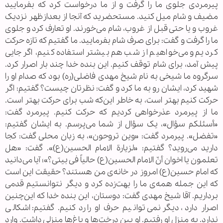
پیرمردی جلوی ما را گرفت و از ما درخواست کرد که بفرمایید
مضیف و شام میل کنید. مستحضرید که آنجا از بعدازظهر نزدیک
غروب و یا حتی قبل از غروب، شام می‌خورند. او تعارف کرد و جلوی
ما را گرفت و گفت: برای صرف شام بفرمایید. ما گفتیم که تازه حرکت
کردیم و می‌خواهیم از شب هم بیشتر استفاده کنیم، اگر جایی
پیش آمد، برای شام توقف کنیم. این بنده خدا چند بار اصرار کرد.
سرگروه ما شیخی به نام شیخ مهدی فاضلی(ره) بود که صدام او را
شهید کرد، ایشان رو به ما کرد و گفت: نظرتان چیست؟ گفتیم: اگر
حرکت کنیم بهتر است، به خاطر این‌که شب برای حرکت بهتر است.
ما از پیرمرد عذرخواهی کردیم که حرکت کنیم. پیرمرد گفت:
«أسئلکم سؤال»، یک سؤال از شما می‌پرسم. به ایشان گفتیم:
«تفضل». پیرمرد گفت: «وين تروحون»، به زبان محلی گفت: کجا
دارید می‌روید؟ گفتیم: «لزیارة الامام الحسین(ع)». گفت: «هل
تعلمون یا اخوان أنّ الامام الحسین(ع) حالیاً فی بیتی؟»؛ آیا می‌دانید
که امام حسین(ع) امروز در خانه‌ی من هستند؟ حقیقت این است
که این جمله همه‌ی ما را بهت‌زده کرد و دیگر نتوانستیم قدمی
برداریم. آقا شیخ مهدی گفت: دوستان، این بنده خدا که این‌چنین
اصرار دارد، دیگر نمی‌توانیم حرف او را رد کنیم. گفتیم: اشکالی
ندارد. به منزل او رفتیم. او بین درخت‌ها و باغ‌ها منزلی داشت. وارد