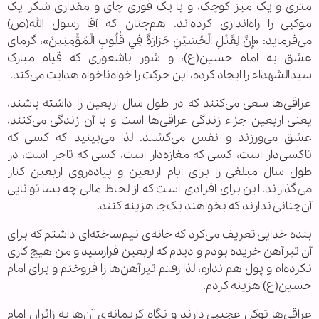
متری و یک میز کوچک، و با یک قوری چای و مقداری شکر یک
موکبی را راه‌اندازی کرده‌اند. هم‌چنان که آقا رسول الله(ص)
می‌فرماید: «إِنَّ لِقَتْلِ الْحُسَيْنِ حَرَارَةً فِي قُلُوبِ الْمُؤْمِنِينَ»، گرمای
عشق به امام حسین(ع)، و شور باشعوری که قیام مبارک
سیدالشهداء را ایجاد کرده، این حرکت را خواه‌ناخواه هدایت می‌کند.
عراقی‌ها سعی می‌کنند که در طول سال اربعین را داشته باشند،
یعنی اربعین جزء زندگی عراقی‌ها است و با آن زندگی می‌کنند،
عشق می‌ورزند و نفس می‌کشند. لذا می‌بینید که کسی که
تاکسی‌دار است، کسی که مغازه‌دار است، کسی که تاجر است، در
طول سال مبلغی را برای ایام اربعین و پیاده‌روی اربعین کنار
می‌گذارند. این برای افرادی است که از لحاظ مالی چه بسا توانایی
آن‌چنانی ندارند که بخواهند یک‌جا هزینه کنند.
بنده خدایی تعریف می‌کرد که خانه‌ی نیم‌ساخته‌ای داشتم که برای
آن تیرآهن خریده بودم و دیدم که اربعین فرارسید و من هیچ کاری
نکرد‌ه‌ام و پول هم ندارم، لذا رفتم تیرآهن‌ها را فروختم و برای امام
حسین(ع) هزینه کردم.
عراقی‌ها توکل عجیبی دارند و نگاه کریمانه‌ی آن‌ها به زائران امام