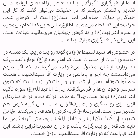
ابتدا از خبرگزاری تأثیرگذار ابنا به خاطر برنامه‌های ارزشمند آن
تقدیر و تشکر می‌کنم که در حقیقت می‌توان گفت که کار این
خبرگزاری مبارک، احیاء امر اهل بیت(ع) است. لذا کارهای شما،
حرکت‌هایی که انجام می‌دهید، اطلاع‌رسانی‌هایی که انجام می‌دهید
و علوم اهل‌بیت(ع) را به گوش جهانیان می‌رسانید، عبادت است.
این ارزش کار خبرگزاری مبارک ابنا است.
در خصوص آقا سیدالشهداء(ع) دو گونه روایت داریم. یک دسته در
خصوص زیارت آن حضرت است که امام صادق(ع) درباره کسانی که
به زیارت ایشان مشرف می‌شوند، می‌فرمایند که اگر مردم
می‌دانستند چه اجر و پاداشی در زیارت آقا سیدالشهداء هست
«لَماتُوا شَوقاً»، یعنی آن‌قدر اجر و پاداشش زیاد است که شوق
سراسر وجود آن‌ها را فرامی‌گرفت. زیارت اباعبدالله(ع) مورد تأکید
اهل‌بیت(ع) بوده است. چرا؟ به خاطر این‌که تمام این‌ها پیام‌های
الهی برای روشنگری و بصیرت‌افزایی است. حتی گریه کردن هم
همین‌طور است. امام رضا(ع) گریه کردن را هدف‌دار می‌کنند: «يَا بنَ
شَبيبٍ، إن كُنتَ باكِيا لِشَيءٍ فَابكِ لِلحُسَين»، حتی گریه کردن ما
باید هدف‌دار و بیدارگرانه باشد و در آن بصیرت‌افزایی باشد. این
اهدافی است که در زیارت آقا سیدالشهداء(ع) هست.