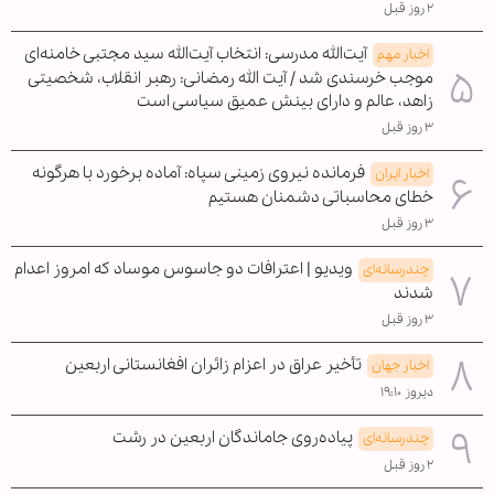
۲ روز قبل
آیت‌الله مدرسی: انتخاب آیت‌الله سید مجتبی خامنه‌ای
اخبار مهم
موجب خرسندی شد / آیت الله رمضانی: رهبر انقلاب، شخصیتی
زاهد، عالم و دارای بینش عمیق سیاسی است
۳ روز قبل
فرمانده نیروی زمینی سپاه: آماده برخورد با هرگونه
اخبار ایران
خطای محاسباتی دشمنان هستیم
۳ روز قبل
ویدیو | اعترافات دو جاسوس موساد که امروز اعدام
چندرسانه‌ای
شدند
۳ روز قبل
تأخیر عراق در اعزام زائران افغانستانی اربعین
اخبار جهان
دیروز ۱۹:۱۰
پیاده‌روی جاماندگان اربعین در رشت
چندرسانه‌ای
۲ روز قبل