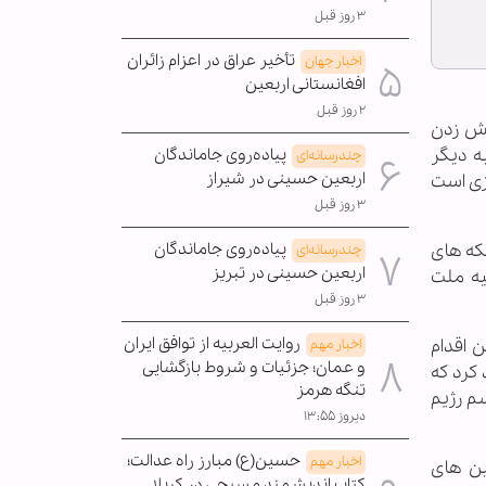
۳ روز قبل
تأخیر عراق در اعزام زائران
اخبار جهان
افغانستانی اربعین
۲ روز قبل
تش زدن
ه دیگر
پیاده‌روی جاماندگان
چندرسانه‌ای
اربعین حسینی در شیراز
یزی است
۳ روز قبل
که های
پیاده‌روی جاماندگان
چندرسانه‌ای
اربعین حسینی در تبریز
یه ملت
۳ روز قبل
روایت العربیه از توافق ایران
 اقدام
اخبار مهم
و عمان؛ جزئیات و شروط بازگشایی
کرد که
تنگه هرمز
م رژیم
دیروز ۱۳:۵۵
حسین(ع) مبارز راه عدالت؛
اخبار مهم
ین های
کتاب اندیشمند مسیحی در کربلا