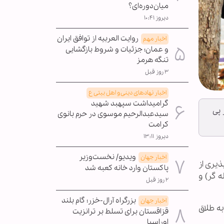
میان‌دوره‌ای؟
دیروز ۱۰:۴۱
روایت العربیه از توافق ایران
اخبار مهم
و عمان؛ جزئیات و شروط بازگشایی
تنگه هرمز
۳ روز قبل
اخبار نهادهای دینی و اهل بیتی ع
گرامیداشت سپهبد شهید
 پی
سیدعبدالرحیم موسوی در حرم بانوی
کرامت
دیروز ۱۳:۱۱
ویدیو/ نخست‌وزیر
اخبار جهان
ذیری از
پاکستان وارد خانه کعبه شد
 گر) و
۲ روز قبل
بزرگراه آرال-خزر؛ گام بلند
اخبار جهان
به طلاق
قزاقستان برای تسلط بر ترانزیت
اوراسیا