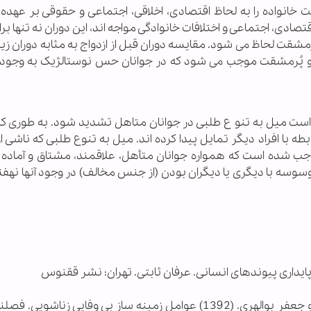
 خانواده را به لحاظ اقتصادی، اخلاقی، اجتماعی و حقوقی بر عهده 
ادی، اجتماعی و اختلافات خانوادگی مواجه اند، این دوران نه تنها برا
مشقت لحاظ می شود. مقایسه دوران قبل از ازدواج به مثابه دوران زیب
 و پُرمشقت موجب می شود که در جوانان حس نوستالژیک به وجود ب
 میل به تنو ع طلبی در جوانان متاهل تشدید شود. به طوری که 
ه با افراد دیگر تمایل پیدا کرده اند. میل به تنوع طلبی که ناشی ا
ب شده است که همواره جوانان متأهل، علاقمند، مشتاق و آماده ب
وسوسه با دیگری یا دیگران بودن (از جنس مخالف) در وجود آنها نهف
3- فتحی، منصور؛ حسین فکرآزاد؛ غلام رضا غفاری و جعفر بوالهری. (1392) عوامل زمینه ساز بی وفایی زناشو