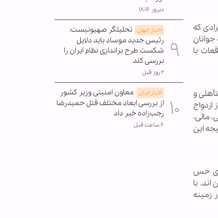
دیروز ۱۸:۱۶
رادی که
تحلیلگر صهیونیست:
اخبار جهان
جوانان
رئیس جدید موساد باید دلایل
عات با
شکست طرح براندازی نظام ایران را
بررسی کند
۲ روز قبل
معاون امنیتی وزیر کشور
افراد از زندگی متأهلی و
اخبار ایران
از بررسی ابعاد مختلف قتل حمیدرضا
ازدواج
رجب‌زاده خبر داد
 مالی،
۶ ساعت قبل
یجه این
ا جنس مخالف قبل از ازدواج است.(2) بر مبنای حس
اند. با
 زمینه