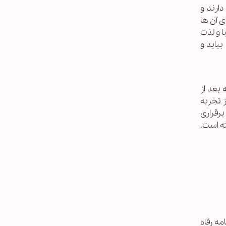
دارند و
ی آن ها
ا و لذت
یاید و
بعد از
ز تجربه
رقراری
ته است.
یی. فصلنامه رفاه