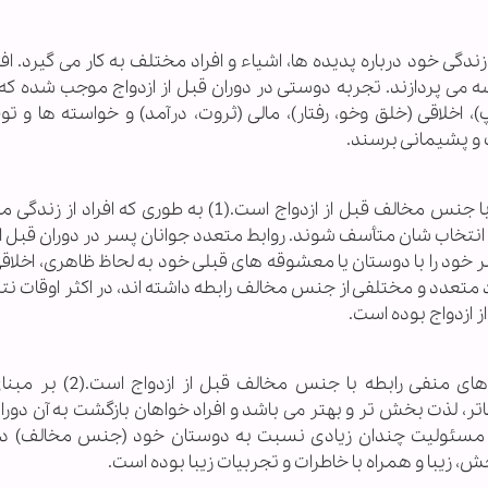
ی خود درباره پدیده ها، اشیاء و افراد مختلف به کار می گیرد. اف
 می پردازند. تجربه دوستی در دوران قبل از ازدواج موجب شده که 
 اخلاقی (خلق وخو، رفتار)، مالی (ثروت، درآمد) و خواسته ها و توق
 و پشیمانی برسند.
تأسف و پشیمانی از جمله جنبه های منفی رابطه با جنس مخالف قبل از ازدواج است.(1) به طوری که 
نتخاب شان متأسف شوند. روابط متعدد جوانان پسر در دوران قبل از 
 را با دوستان یا معشوقه های قبلی خود به لحاظ ظاهری، اخلاقی،
 متعدد و مختلفی از جنس مخالف رابطه داشته اند، در اکثر اوقات نت
ازدواج بوده است.
حس نوستالژیک در زندگی متأهلی یکی از جنبه های منفی رابطه ب
، لذت بخش تر و بهتر می باشد و افراد خواهان بازگشت به آن دوران 
د و مسئولیت چندان زیادی نسبت به دوستان خود (جنس مخالف) در
، زیبا و همراه با خاطرات و تجربیات زیبا بوده است.