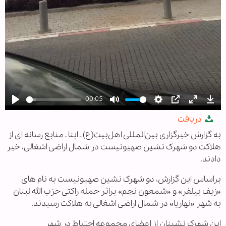
00:05
Play
Mute
Settings
PIP
Enter
Dow
دریافت
fullscree
به گزارش خبرگزاری بین‌المللی اهل‌بیت(ع) ـ ابنا ـ منابع رسانه ای از
هلاکت دو شهرک نشین صهیونیست در شمال اراضی اشغالی، خبر
دادند.
براساس این گزارش، دو شهرک نشین صهیونیست به نام های
«زیف بیلفر» و «شمعون نجم» براثر حمله راکتی حزب الله لبنان
به شهر «نهاریا» در شمال اراضی اشغالی به هلاکت رسیدند.
این شهرک نشینان از اعضای مجموعه احتیاط در شهر