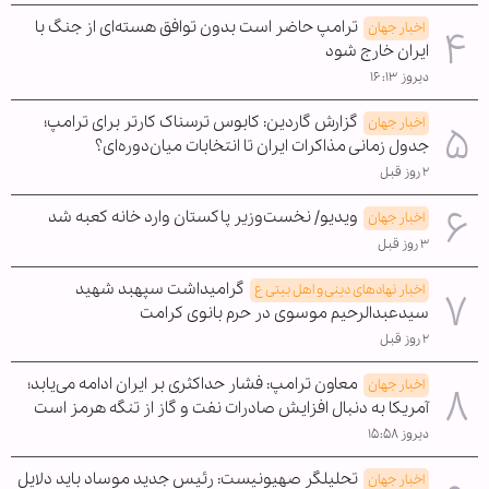
ترامپ حاضر است بدون توافق هسته‌ای از جنگ با
اخبار جهان
ایران خارج شود
دیروز ۱۶:۱۳
گزارش گاردین: کابوس ترسناک کارتر برای ترامپ؛
اخبار جهان
جدول زمانی مذاکرات ایران تا انتخابات میان‌دوره‌ای؟
۲ روز قبل
ویدیو/ نخست‌وزیر پاکستان وارد خانه کعبه شد
اخبار جهان
۳ روز قبل
گرامیداشت سپهبد شهید
اخبار نهادهای دینی و اهل بیتی ع
سیدعبدالرحیم موسوی در حرم بانوی کرامت
۲ روز قبل
معاون ترامپ: فشار حداکثری بر ایران ادامه می‌یابد؛
اخبار جهان
آمریکا به دنبال افزایش صادرات نفت و گاز از تنگه هرمز است
دیروز ۱۵:۵۸
تحلیلگر صهیونیست: رئیس جدید موساد باید دلایل
اخبار جهان