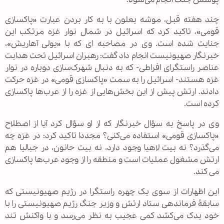
چند هفته قبل، موشه یعلون با به کار بردن عبارت «پاکسازی
قومی»، تاکید کرد که اسرائیل در شمال نوار غزه مرتکب این
جنایت شده است. وی در مصاحبه ای که با «یولی آهاریش»،
خبرنگار صهیونیست انجام داد گفت: رهبران اسرائیل تحت هدایت
عناصر راستگرای افراطی- که به دنبال شهرک‌سازی دوباره در نوار
غزه هستند- اسرائیل را به سمت «پاکسازی قومی» در غزه حرکت
دادند. ارتش پیش از این بخش‌هایی از غزه را از عرب‌ها پاکسازی
کرده است.
وی در پاسخ به سؤال خبرنگار که از او سؤال کرد آیا از اصطلاح
«پاکسازی قومی» استفاده می‌کنی؟ مجددا تاکید کرد: در غزه چه
می‌گذرد؟ نه بیت لاهیا وجود دارد، نه بیت حانون، در جبالیا هم
ارتش مشغول عملیات است و منطقه را از وجود عرب‌ها پاکسازی
می کند.
این اظهارات از سوی یک چهره راستگرا در رژیم صهیونیستی که
سابقۀ فرماندهی ستاد ارتش و وزیر جنگ رژیم صهیونیستی را با
خود یدک می‌کشد کمی عجیب به نظر می‌رسد و با واکنش تند