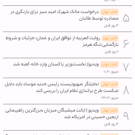
درخواست مالک شهرک امید سبز برای بازنگری در
اخبار جهان
مصادره توسط طالبان
۳ روز قبل
روایت العربیه از توافق ایران و عمان؛ جزئیات و شروط
اخبار مهم
بازگشایی تنگه هرمز
۲ روز قبل
ویدیو/ نخست‌وزیر پاکستان وارد خانه کعبه شد
اخبار جهان
دیروز ۱۰:۲۰
تحلیلگر صهیونیست: رئیس جدید موساد باید دلایل
اخبار جهان
شکست طرح براندازی نظام ایران را بررسی کند
دیروز ۲۳:۲۱
ویدیو | ایالت میشیگان میزبان »بزرگترین راهپیمایی
اخبار جهان
اربعین حسینی در آمریکا« شد
۳ روز قبل