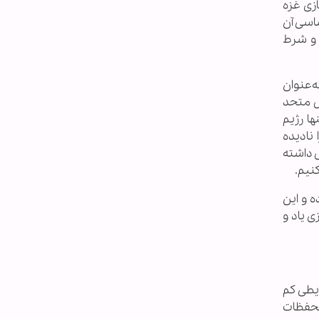
ازی غزه
ساسی آن
 و شرط
‌عنوان
ل متحد
ا رژیم
نادیده
 داشته
نیم.
ه و این
ی یاد و
یطی کم
تحفظات