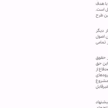
 با هدف
ل است.
ین طرح
ر دیگر
قض اصول
 تمامی
ر حقوق
این حق
دفاع از
روه‌های
 مشروع
غیرقابل
یشنهاد
لاح‌های