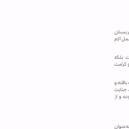
ربستان
ل آلام
، بلکه
 کرامت
افته و
 جنایت
ه و از
ه‌عنوان