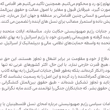
رم ژنو، رد و محکوم می‌کنیم. همچنین تأکید می‌کنیم هر اقدامی که
ت گیرد، غیرقابل قبول و مغایر با اصول عدالت و حقوق بین‌المل
یاسی و انسانی چنین اقداماتی بر منطقه و جهان ابراز می‌دارد. چن
زایش داده و استمرار مصائب برای نسل های آینده را تضمین می کنند.
جنایات رژیم صهیونیستی حکایت دارد. متأسفانه، ایالات متحده با
یده گرفته و هم‌پیمانی راهبردی خود با رژیم اسرائیل را به بهای ن
حده به واسطه حمایت‌های نظامی، مالی و دیپلماتیک از اسرائیل، در
.
دفاع از خود و مقاومت در برابر اشغال و تجاوز هستند. این حق د
هیچ قدرت خارجی ندارد. با این حال، اکثر کشورهای غربی نه تنها 
انکار کرده‌اند، بلکه به‌طور فعال جنایات اسرائیل را به بهانه کاذب «
یت‌های گمراه‌کننده را رد کرده و این اصل را به رسمیت بشناسد که گ
ارتاید و تجاوز تشکیل شده‌اند - طبق حقوق بین‌الملل کنشگرانی
قوق بشر، که جنایتکاران جنگی را توانمند می کنند مایه نگرانی و 
 مقامات سیاسی رژیم صهیونیستی درباره امحای نسل فلسطینیان یا پ
للی باید رژیم اسرائیل - موجودیتی دارای زرادخانه‌ای گسترده از س