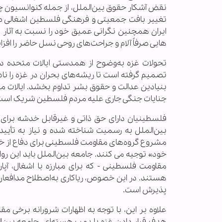
نقض آشکار حقوق بین‌الملل، از جمله کنوانسیون چها
تغییر بافت جمعیتی و فرهنگی فلسطین اشغالی صور
ایران همچنین نگرانی عمیق خود را نسبت به آثار س
هایی صرفاً آلام و جراحت‌های روحی نسل حاضر را اف
تحولات غزه به‌وضوح از همدستی ایالات متحده در 
تصمیم گرفته است تا ریشه‌های بحران در غزه را ناد
بنیادین عدالت و حقوق بشر تداوم بخشد. ایالات مت
جنایات جنگی جاری علیه مردم فلسطین شریک است
فلسطینیان دارای حق ذاتی و غیرقابل خدشه برای 
بین‌الملل به رسمیت شناخته شده و نیاز به تأیید 
مشروع گروه‌های مقاومت فلسطینی برای دفاع از خود را 
خود» توجیه می کنند. جامعه بین‌الملل باید این روا
مقاومت فلسطینی - که برای مبارزه با اشغال، آپ
هستند. در این خصوص، ریاکاری به‌اصطلاح مدافعان ح
پذیرش است.
علاوه بر این، با توجه به اظهارات شرورانه برخی
هدف قرار دادن غزه با بمب هسته‌ای، جامعه بین‌الم