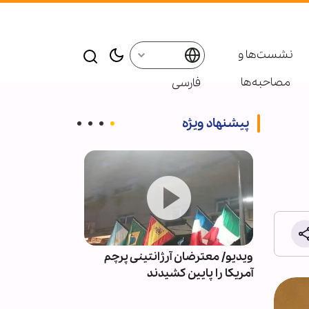
نشست‌ها و
مصاحبه‌ها
فارسی
پیشنهاد ویژه
 به
ویدیو/ معترضان آرژانتینی پرچم
واکنش بقائی به
یق
آمریکا را پایین کشیدند
سوداگری جنگ و
خیالی