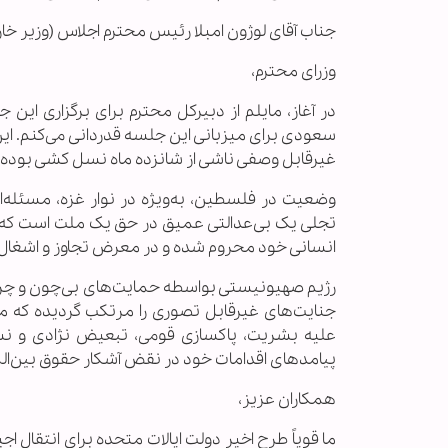
جناب آقای لوژون امبلا رئیس محترم اجلاس (وزیر خار
وزرای محترم،
در آغاز، مایلم از دبیرکل محترم برای برگزاری 
سعودی برای میزبانی این جلسه قدردانی می‌کنم. ای
غیرقابل وصفی ناشی از شانزده ماه نسل کشی بوده‌ا
وضعیت در فلسطین، به‌ویژه در نوار غزه، مسئله‌ای
تجلی یک بی‌عدالتی عمیق در حق یک ملت است که ب
انسانی خود محروم شده و در معرض تجاوز و اشغال ب
رژیم صهیونیستی بواسطه حمایت‌های بی‌چون و چرا و
جنایت‌های غیرقابل تصوری را مرتکب گردیده که مج
علیه بشریت، پاکسازی قومی، تبعیض نژادی و نسل
پیامدهای اقدامات خود در نقض‌ آشکار حقوق بین‌الم
همکاران عزیز،
ما قویاً طرح اخیر دولت ایالات متحده برای انتقال 