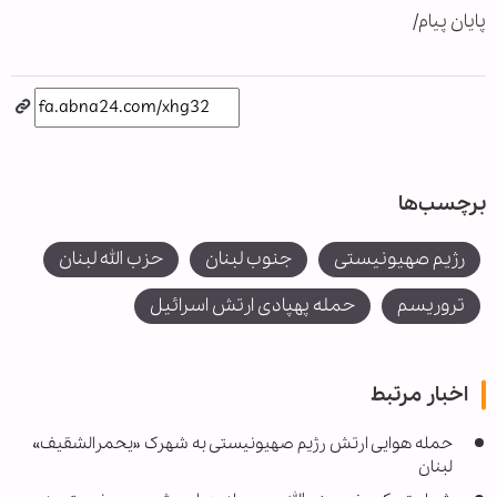
پایان پیام/
برچسب‌ها
رژیم صهیونیستی
جنوب لبنان
حزب الله لبنان
تروریسم
حمله پهپادی ارتش اسرائیل
اخبار مرتبط
حمله هوایی ارتش رژیم صهیونیستی به شهرک «یحمرالشقیف»
لبنان