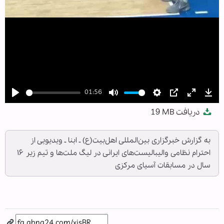
01:56
Play
Mute
Settings
PIP
Enter
Dow
دریافت
19 MB
fullscree
به گزارش خبرگزاری بین‌المللی اهل‌بیت(ع) ـ ابنا ـ ویدیویی از
احترام نظامی والیبالیست‌های ایرانی در لیگ ملت‌ها و تیم زیر ۱۶
سال در مسابقات آسیای مرکزی