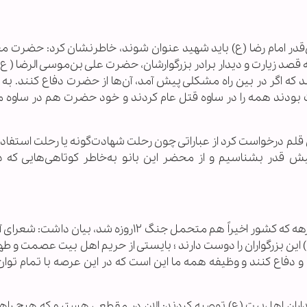
ران‌قدر امام رضا (ع) باید شهید عنوان شوند، خاطرنشان کرد: حضرت 
 قصد زیارت و دیدار برادر بزرگوارشان، حضرت علی بن‌موسی الرضا ( ع
 که اگر در بین راه مشکلی پیش آمد، آن‌ها از حضرت دفاع کنند. به
 بودند همه را در ساوه قتل عام کردند و خود حضرت هم در ساوه
ل قلم درخواست کرد از عباراتی چون رحلت شهادت‌گونه یا رحلت استفاد
ش قدر بشناسیم و از محضر این بانو به‌خاطر کوتاهی‌هایی که د
وی در ادامه با اشاره به نقش شاعران آیینی در این برهه که کشور اخیراً هم متحمل جنگ ۱۲روزه شد، ب
ین بزرگواران را دوست دارند ؛ بایستی از حریم اهل بیت عصمت و طها
 دفاع کنند و وظیفه همه ما این است که در این عرصه با تمام توا
داران اهل‌بیت (ع) توصیه کردند: الان در مقطعی هستیم که هیچ راه