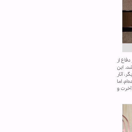
فاع از
د. این
، آثار
ام، اما
آخرت و