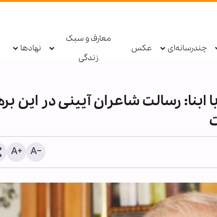
معارف و سبک
چندرسانه‌ای
عکس
نهادها
زندگی
ابنا: رسالت شاعران آیینی در این بره
ت
شیخ علی الخطیب: دولت لبنان پس
هلاکت دو داعشی در من
از ناکامی مذاکرات، گفت‌وگو با
زینب دمشق
مقاومت را آغاز کند