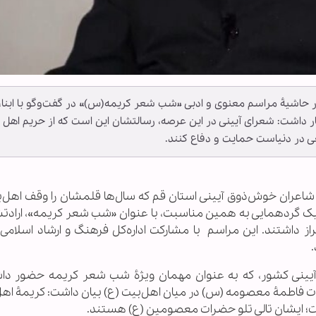
حاشیۀ مراسم معنوی و ادبی «شب شعر کریمه(س)» در گفت‌وگو با ابنا، 
ار داشت: شعرای آیینی در این عرصه، رسالتشان این است که از حریم اهل 
ی در دنیاست حمایت و دفاع کنند.
شاعران خوش‌ذوق آیینی استان قم که سال‌ها قلمشان را وقف اهل‌ب
یک گردهمایی به همین مناسبت، با عنوان «شب شعر کریمه»، ارادتشان
داشتند. این مراسم با مشارکت اداره‌کل فرهنگ و ارشاد اسلامی و
آیینی کشور، که به عنوان مهمان ویژۀ شب شعر کریمه حضور دا
ی حضرت فاطمۀ معصومه (س) در میان اهل‌بیت (ع) بیان داشت: کریمۀ اهل
ست؛ ایشان تالی تلو حضرات معصومین (ع) هستند.