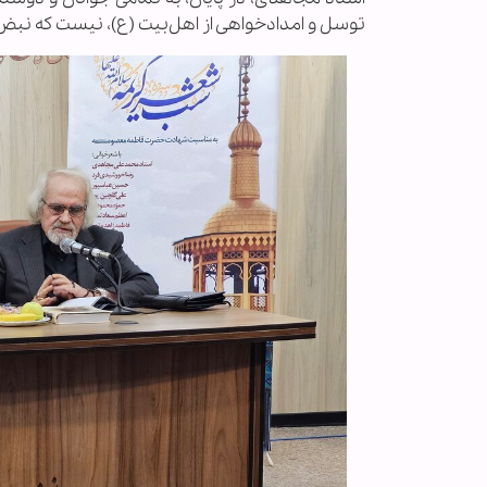
توسل و امدادخواهی از اهل‌بیت (ع)، نیست که نبض زم