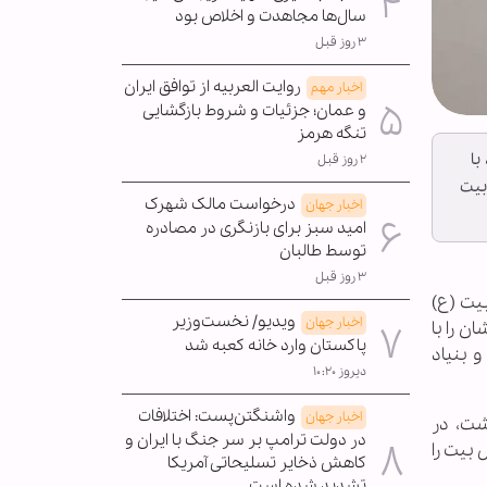
سال‌ها مجاهدت و اخلاص بود
۳ روز قبل
روایت العربیه از توافق ایران
اخبار مهم
و عمان؛ جزئیات و شروط بازگشایی
تنگه هرمز
با
۲ روز قبل
بیت
درخواست مالک شهرک
اخبار جهان
امید سبز برای بازنگری در مصادره
توسط طالبان
۳ روز قبل
یت (ع)
ویدیو/ نخست‌وزیر
اخبار جهان
 را با
پاکستان وارد خانه کعبه شد
 بنیاد
دیروز ۱۰:۲۰
واشنگتن‌پست: اختلافات
اخبار جهان
شت، در
در دولت ترامپ بر سر جنگ با ایران و
 بیت را
کاهش ذخایر تسلیحاتی آمریکا
تشدید شده است