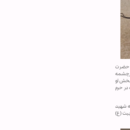
ی حضرت
سرچشمه
بخش او
در حرم
ه شهید
یت (ع)