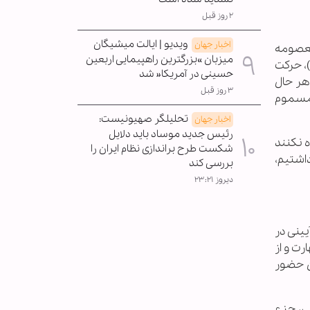
۲ روز قبل
ویدیو | ایالت میشیگان
اخبار جهان
معصومه
میزبان »بزرگترین راهپیمایی اربعین
)، حرکت
حسینی در آمریکا« شد
 هر حال
۳ روز قبل
 مسموم
تحلیلگر صهیونیست:
اخبار جهان
رئیس جدید موساد باید دلایل
ه نکنند
شکست طرح براندازی نظام ایران را
اشتیم،
بررسی کند
دیروز ۲۳:۲۱
یان داشت: شعرای آیینی در
رت و از
ن حضور
ی، جزء