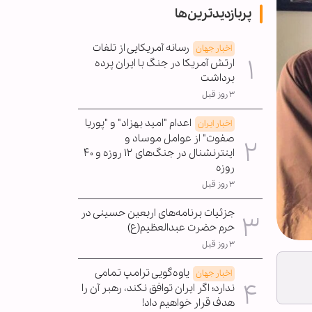
پربازدیدترین‌ها
رسانه آمریکایی از تلفات
اخبار جهان
ارتش آمریکا در جنگ با ایران پرده
برداشت
۳ روز قبل
اعدام "امید بهزاد" و "پوریا
اخبار ایران
صفوت" از عوامل موساد و
اینترنشنال در جنگ‌های ۱۲ روزه و ۴۰
روزه
۳ روز قبل
جزئیات برنامه‌های اربعین حسینی در
حرم حضرت عبدالعظیم(ع)
۳ روز قبل
یاوه‌گویی ترامپ تمامی
اخبار جهان
ندارد؛ اگر ایران توافق نکند، رهبر آن را
هدف قرار خواهیم داد!