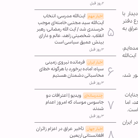
۲ روز قبل
دار با
آیت‌الله مدرسی: انتخاب
اخبار مهم
وع دفتر
آیت‌الله سید مجتبی خامنه‌ای موجب
عراق به
خرسندی شد / آیت الله رمضانی: رهبر
انقلاب، شخصیتی زاهد، عالم و دارای
بینش عمیق سیاسی است
ده‌ایم،
۳ روز قبل
ت‌الله
فرمانده نیروی زمینی
اخبار ایران
سپاه: آماده برخورد با هرگونه خطای
ور شد،
محاسباتی دشمنان هستیم
۳ روز قبل
 جنایات
ویدیو | اعترافات دو
چندرسانه‌ای
د، اما
جاسوس موساد که امروز اعدام
شدند
است.
۳ روز قبل
ر ایران
تأخیر عراق در اعزام زائران
اخبار جهان
افغانستانی اربعین