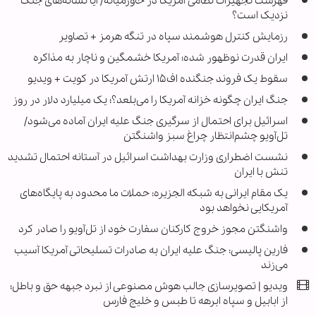
فهرست تجهیزات نظامی آمریکا در خاورمیانه/ آیا نشانه‌های جنگ
نزدیک است؟
رزمایش کنترل هوشمند سپاه در تنگه هرمز + تصاویر
ایران قدرت نوظهور شده؛ آمریکا خشمگین و ناچار به مذاکره
سقوط یک فروند جنگنده اف‌۱۵ ارتش آمریکا در کویت + ویدیو
جنگ ایران چگونه خزانه آمریکا را می‌بلعد؟؛ یک میلیارد دلار در روز
اسرائیل برای احتمال از سرگیری جنگ علیه ایران آماده می‌شود/
تل‌آویو چشم‌انتظار چراغ سبز واشنگتن
نشست اضطراری وزارت بهداشت اسرائیل در آستانه احتمال تشدید
تنش با ایران
یک مقام ایرانی به شبکه الجزیره: حملات ما محدود به پایگاه‌های
آمریکایی نخواهد بود
واشنگتن مجوز خروج کارکنان سفارت خود از تل‌آویو را صادر کرد
فارین پالیسی: جنگ علیه ایران به صادرات تسلیحاتی آمریکا آسیب
می‌زند
ویدیو | تصویرسازی جالب هوش مصنوعی از نبرد جبهه حق و باطل؛
از ابابیل و سپاه ابرهه تا طبس و خلیج فارس