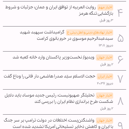
روایت العربیه از توافق ایران و عمان؛ جزئیات و شروط
اخبار مهم
بازگشایی تنگه هرمز
۳ روز قبل
گرامیداشت سپهبد شهید
اخبار نهادهای دینی و اهل بیتی ع
سیدعبدالرحیم موسوی در حرم بانوی کرامت
دیروز ۱۳:۱۱
ویدیو/ نخست‌وزیر پاکستان وارد خانه کعبه شد
اخبار جهان
۲ روز قبل
حجت الاسلام سیّد صدرا هاشمی دار فانی را وداع گفت
اخبار ایران
دیروز ۲۰:۳۷
تحلیلگر صهیونیست: رئیس جدید موساد باید دلایل
اخبار جهان
شکست طرح براندازی نظام ایران را بررسی کند
۲ روز قبل
واشنگتن‌پست: اختلافات در دولت ترامپ بر سر جنگ
اخبار جهان
با ایران و کاهش ذخایر تسلیحاتی آمریکا تشدید شده است