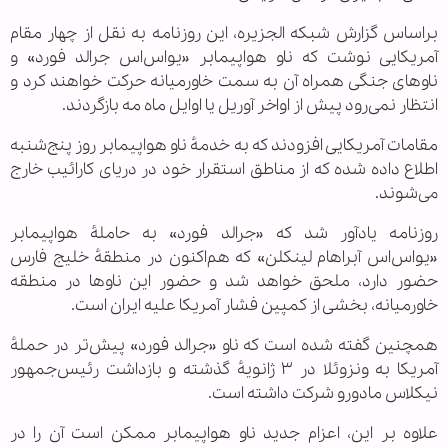
براساس گزارش شبکه الجزیره، این روزنامه به نقل از چهار مقام
آمریکایی نوشت که ناو هواپیمابر «یواس‌اس جرالد فورد» و
ناوهای جنگی همراه آن به سمت خاورمیانه حرکت خواهند کرد و
انتظار نمی‌رود پیش از اواخر آوریل یا اوایل ماه مه بازگردند.
مقامات آمریکایی افزودند که به خدمهٔ ناو هواپیمابر روز پنج‌شنبه
اطلاع داده شده که از مناطق استقرار خود در دریای کارائیب خارج
می‌شوند.
روزنامه یادآور شد که «جرالد فورد» به حاملۀ هواپیمابر
«یواس‌اس آبراهام لینکلن» که هم‌اکنون در منطقهٔ خلیج فارس
حضور دارد، ملحق خواهد شد و حضور این ناوها در منطقه
خاورمیانه، بخشی از کمپین فشار آمریکا علیه ایران است.
همچنین گفته شده است که ناو «جرالد فورد» پیش‌تر در حملهٔ
آمریکا به ونزوئلا در ۳ ژانویهٔ گذشته و بازداشت رئیس‌جمهور
نیکلاس مادورو شرکت داشته است.
علاوه بر این، اعزام جدید ناو هواپیمابر ممکن است آن را در