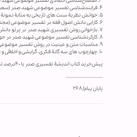
٣. اصطلاح‌شناسی انتقادی تفسیر موضوعی شهید صدر (سعید بهمنی)؛
۴. فرایندشناسی تفسیر موضوعی شهید صدر (سعید بهمنی)؛
۵. خوانش نظریۀ سنت های تاریخی به مثابۀ نمونۀ عملیاتی (سعید بهمنی)؛
۶. کارایی دانش اصول فقه در تفسیر موضوعی (مجتبی الهی خراسانی)؛
٧. بازخوانی روش تفسیری شهید صدر در پرتو دانش‌های زبانی (محمدعلی عبداللهی)
٨. کارکردشناسی تفسیر موضوعی شهید صدر در حوزۀ علوم انسانی و نظام اجتماعی (هادی موسوی)؛
٩. مناسبات متن و عینیت در روش تفسیر موضوعی (محمدعلی میرزایی)
١٠. چهارچوب های سه گانۀ فکری، گرایشی و اخلاقی و نقش آن ها در تفسیر موضوعی (احمد مبلغی)
پیش‌خرید کتاب اندیشۀ تفسیری صدر با ۴٠درصد تخفیف ویژه از طریق این
..............................
پایان پیام/ ۲۶۸