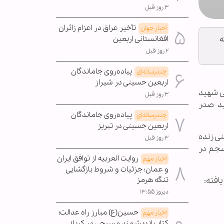
۳ روز قبل
تأخیر عراق در اعزام زائران
اخبار جهان
افغانستانی اربعین
ه
۲ روز قبل
پیاده‌روی جاماندگان
چندرسانه‌ای
اربعین حسینی در شیراز
ی شهید
۳ روز قبل
ید صدر
پیاده‌روی جاماندگان
چندرسانه‌ای
اربعین حسینی در تبریز
نی زنده
۳ روز قبل
سجم در
روایت العربیه از توافق ایران
اخبار مهم
و عمان؛ جزئیات و شروط بازگشایی
افته:
تنگه هرمز
دیروز ۱۳:۵۵
حسین(ع) مبارز راه عدالت؛
اخبار مهم
کتاب اندیشمند مسیحی در کربلا