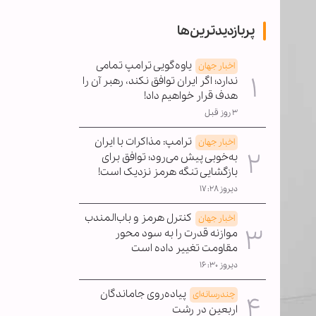
پربازدیدترین‌ها
یاوه‌گویی ترامپ تمامی
اخبار جهان
ندارد؛ اگر ایران توافق نکند، رهبر آن را
هدف قرار خواهیم داد!
۳ روز قبل
ترامپ: مذاکرات با ایران
اخبار جهان
به‌خوبی پیش می‌رود؛ توافق برای
بازگشایی تنگه هرمز نزدیک است!
دیروز ۱۷:۲۸
کنترل هرمز و باب‌المندب
اخبار جهان
موازنه قدرت را به سود محور
مقاومت تغییر داده است
دیروز ۱۶:۳۰
پیاده‌روی جاماندگان
چندرسانه‌ای
اربعین در رشت