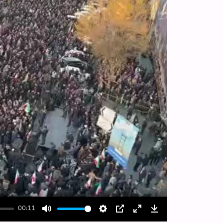
00:11
Mute
Settings
PIP
Enter
Download