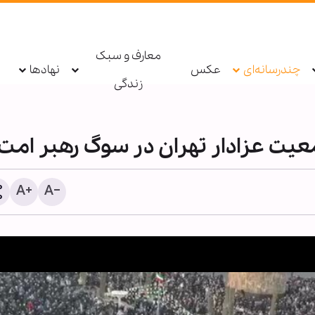
معارف و سبک
چندرسانه‌ای
عکس
نهادها
زندگی
عیت عزادار تهران در سوگ رهبر امت
پاسخ قالیباف به ترامپ: این
دیپلماسی نمایشی، شکست
است