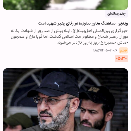
چندرسانه‌ای
ویدیو | نماهنگ «باور ندارم»؛ در رثای رهبر شهید امت
خبرگزاری بین‌المللی اهل‌بیت(ع) ـ ابنا: بیش از صد روز از شهادت یگانه
دوران رهبر شجاع و مظلوم امت اسلامی گذشت؛ اما گویا داغ او همچون
جدش حسین(ع) روز به‌روز تازه‌تر می‌شود.
فیلم
۱۴۰۵-۰۳-۲۶ ۱۸:۵۹
۰۵:۳۰