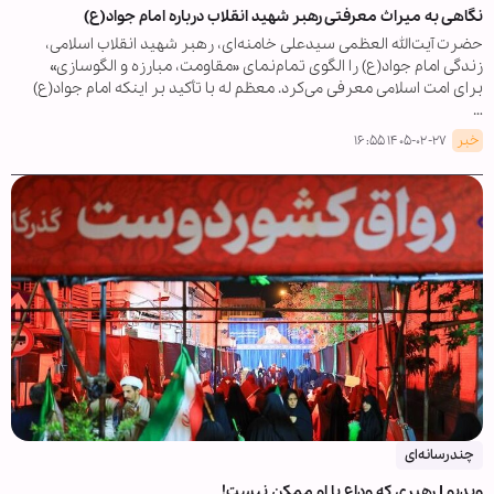
نگاهی به میراث معرفتی رهبر شهید انقلاب درباره امام جواد(ع)
حضرت آیت‌الله العظمی سیدعلی خامنه‌ای، رهبر شهید انقلاب اسلامی،
زندگی امام جواد(ع) را الگوی تمام‌نمای «مقاومت، مبارزه و الگوسازی»
برای امت اسلامی معرفی می‌کرد. معظم له با تأکید بر اینکه امام جواد(ع)
…
خبر
۱۴۰۵-۰۲-۲۷ ۱۶:۵۵
چندرسانه‌ای
ویدیو | رهبری که وداع با او ممکن نیست!