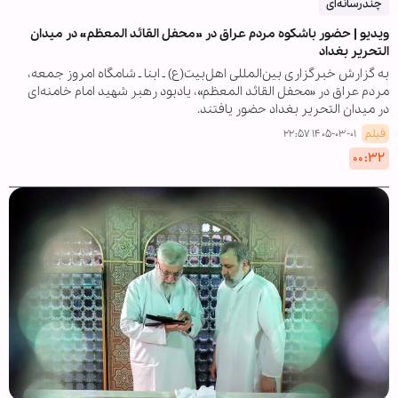
چندرسانه‌ای
ویدیو | حضور باشکوه مردم عراق در »محفل القائد المعظم« در میدان
التحریر بغداد
به گزارش خبرگزاری بین‌المللی اهل‌بیت(ع) ـ ابنا ـ شامگاه امروز جمعه،
مردم عراق در «محفل القائد المعظم»، یادبود رهبر شهید امام خامنه‌ای
در میدان التحریر بغداد حضور یافتند.
فیلم
۱۴۰۵-۰۳-۰۱ ۲۲:۵۷
۰۰:۳۲