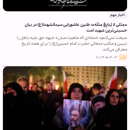
اخبار مهم
»مِثلی لا یُبایِعُ مِثلَه«؛ طنین عاشورایی سیدالشهدا(ع) در بیان
حسینی‌ترین شهید امت
«بیعت نمی‌کنم»؛ جمله‌ای که ماهیت مبارزه جبهه حق علیه باطل را
تبیین و مکتب متعالی حضرت امام حسین(ع) را برای همه تاریخ
معرفی می‌کند.
خبر
۱۴۰۵-۰۴-۰۳ ۱۱:۰۱