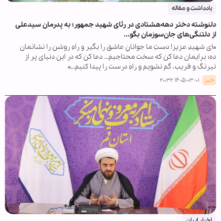
یادداشت و مقاله
دلنوشته دختر دهه‌هشتادی در رثای شهید جمهور؛ به پدرمان سیدعلی
از دلتنگی‌های جان‌سوزمان بگو...
«ای شهیدِ عزیز! دستِ ما جوانانِ عاشق را بگیر و راهِ روشن را نشانمان
ده؛ برایمان دعا کن که سخت محتاجیم... دعا کن که در این دنیای پر از
نیرنگ و فریب، گم نشویم و راهِ درست را پیدا کنیم...»
خبر
۱۴۰۵-۰۳-۰۱ ۲۰:۳۲
اخبار ایران