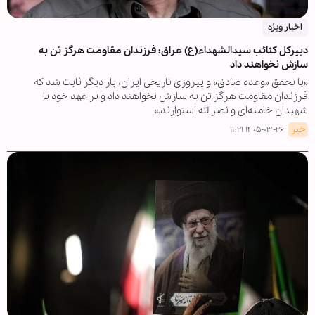
اخبار ویژه
دبیرکل کتائب سیدالشهداء(ع) عراق: فرزندان مقاومت هرگز تن به
سازش نخواهند داد
«با تحقق «وعده صادق» و پیروزی تاریخی ایران، بار دیگر ثابت شد که
فرزندان مقاومت هرگز تن به سازش نخواهند داد و بر عهد خود با
شهیدان خامنه‌ای و نصرالله استوارند.»
خبر
۱۴۰۵-۰۳-۲۶ ۱۱:۲۱